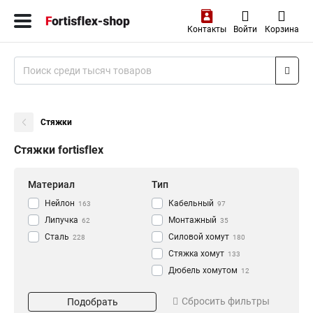
Контакты
Войти
Корзина
Стяжки
Стяжки fortisflex
Материал
Тип
Нейлон
Кабельный
163
97
Липучка
Монтажный
62
35
Сталь
Силовой хомут
228
180
Стяжка хомут
133
Дюбель хомутом
12
Стяжка
Длина
Цвет
660
Сбросить фильтры
Подобрать
Хомут
2
100
Белый
23
133