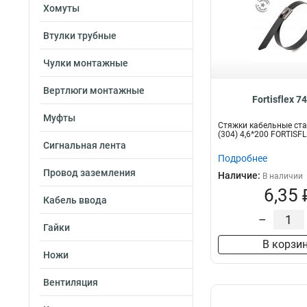
Хомуты
Втулки трубные
Чулки монтажные
Вертлюги монтажные
Fortisflex 7
Муфты
Стяжки кабельные ст
(304) 4,6*200 FORTISF
Сигнальная лента
Подробнее
Провод заземления
Наличие:
В наличии
6,35 
Кабель ввода
–
Гайки
В корзи
Ножи
Вентиляция