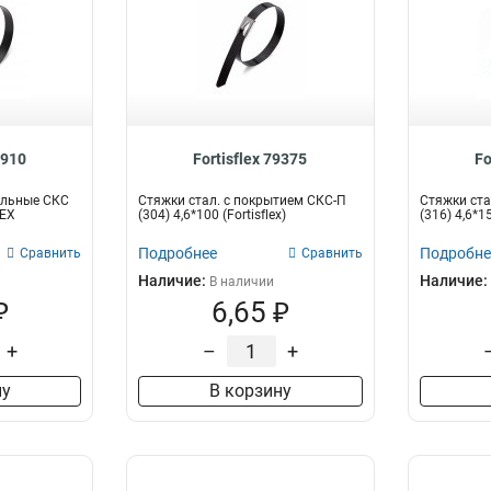
4910
Fortisflex 79375
Fo
альные СКС
Стяжки стал. с покрытием СКС-П
Стяжки ста
LEX
(304) 4,6*100 (Fortisflex)
(316) 4,6*15
Подробнее
Подробне
Сравнить
Сравнить
Наличие:
Наличие:
В наличии
₽
6,65 ₽
+
–
+
ну
В корзину