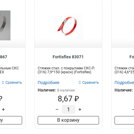
4867
Fortisflex 83071
Fo
альные СКС
Стяжки стал. с покрытием СКС-П
Стяжки ста
LEX
(316) 7,9*150 (красн) (Fortisflex)
(316) 4,6*25
Подробнее
Подробне
Сравнить
Сравнить
Наличие:
Наличие:
В наличии
₽
8,67 ₽
+
–
+
ну
В корзину