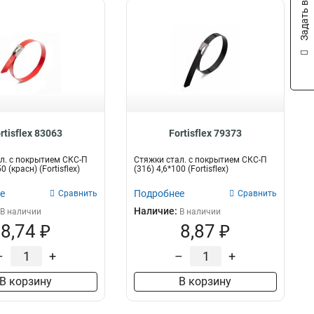
Задать вопрос
rtisflex 83063
Fortisflex 79373
л. с покрытием СКС-П
Стяжки стал. с покрытием СКС-П
0 (красн) (Fortisflex)
(316) 4,6*100 (Fortisflex)
е
Подробнее
Сравнить
Сравнить
Наличие:
В наличии
В наличии
8,74 ₽
8,87 ₽
–
+
–
+
В корзину
В корзину