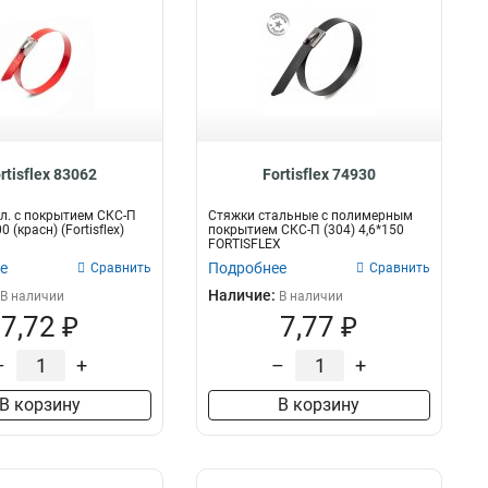
rtisflex 83062
Fortisflex 74930
л. с покрытием СКС-П
Стяжки стальные с полимерным
0 (красн) (Fortisflex)
покрытием СКС-П (304) 4,6*150
FORTISFLEX
е
Подробнее
Сравнить
Сравнить
Наличие:
В наличии
В наличии
7,72 ₽
7,77 ₽
–
+
–
+
В корзину
В корзину