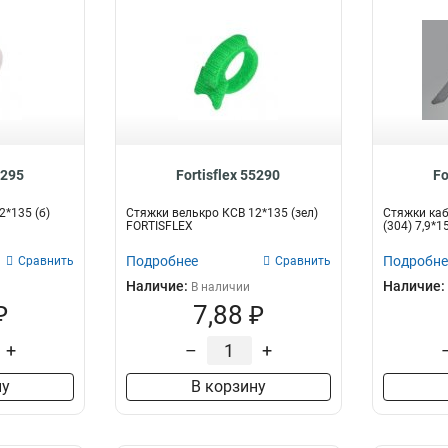
5295
Fortisflex 55290
Fo
2*135 (б)
Стяжки велькро КСВ 12*135 (зел)
Стяжки ка
FORTISFLEX
(304) 7,9*
Подробнее
Подробне
Сравнить
Сравнить
Наличие:
Наличие:
В наличии
₽
7,88 ₽
+
–
+
ну
В корзину