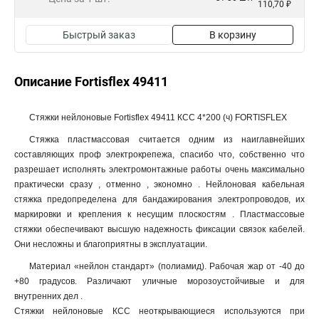
110,70 ₽
Быстрый заказ
В корзину
Описание Fortisflex 49411
Стяжки нейлоновые Fortisflex 49411 КСС 4*200 (ч) FORTISFLEX
Стяжка пластмассовая считается одним из наиглавнейших
составляющих проф электрокрепежа, спасибо что, собственно что
разрешает исполнять электромонтажные работы очень максимально
практически сразу , отменно , экономно . Нейлоновая кабельная
стяжка предопределена для бандажирования электропроводов, их
маркировки и крепления к несущим плоскостям . Пластмассовые
стяжки обеспечивают высшую надежность фиксации связок кабелей.
Они несложны и благоприятны в эксплуатации.
Материал «нейлон стандарт» (полиамид). Рабочая жар от -40 до
+80 градусов. Различают уличные морозоустойчивые и для
внутренних дел .
Стяжки нейлоновые КСС неоткрывающиеся используются при