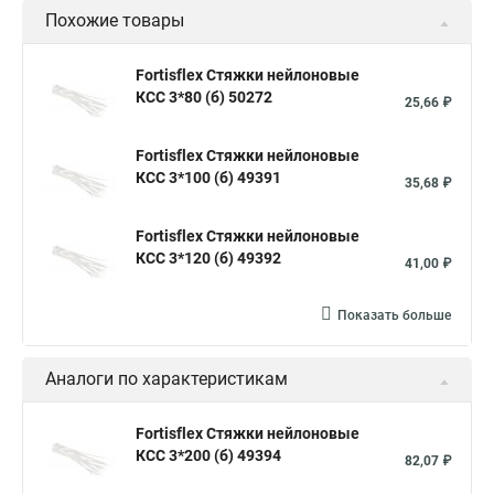
Похожие товары
Стяжки зажим
Хомут стяжка нейлоновая купить в
Стяжка хомут нейлоновый 100 мм
Крепления на стяжках
Fortisflex Стяжки нейлоновые
КСС 3*80 (б) 50272
Стяжка alt
Хомуты стяжки труб
Стяжки магазин
25,66 ₽
Стяжка от ооо
Расценка стяжка
Fortisflex Стяжки нейлоновые
Стяжки для кабелей металлические
КСС 3*100 (б) 49391
35,68 ₽
Металлические ленты стяжки
Пружинный стяжки
Fortisflex Стяжки нейлоновые
Хомут стяжка это
Хомут стяжка саморез
КСС 3*120 (б) 49392
41,00 ₽
Купить стяжки кабельную
Пыльник шруса стяжки
Конфирмат стяжки
Мешок стяжки
Хорошие стяжки
Показать больше
Расценка смета армирование стяжки
Аналоги по характеристикам
Хомуты стяжки нейлон
Хомуты стяжки труба
Стяжки маркеры
Стяжка нейлоновые 100шт черные
Fortisflex Стяжки нейлоновые
КСС 3*200 (б) 49394
Прайс на цены по стяжке
Площадка для стяжки купить
82,07 ₽