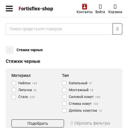
Контакты
Войти
Корзина
Стяжки черные
Стяжки черные
Материал
Тип
Нейлон
Кабельный
163
97
Липучка
Монтажный
62
35
Сталь
Силовой хомут
228
180
Стяжка хомут
133
Дюбель хомутом
12
Стяжка
Длина
Цвет
660
Сбросить фильтры
Подобрать
Хомут
2
100
Белый
23
133