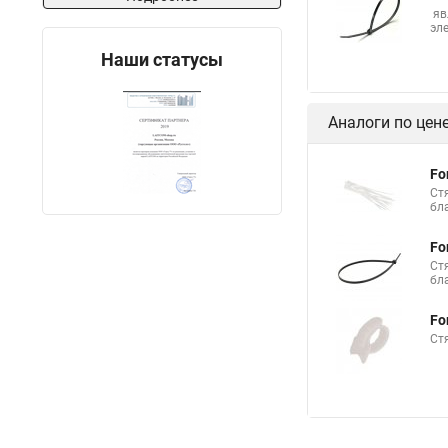
Безгалогенная стяжк
яв
эл
Стяжки стальные rex
Наши статусы
Эксцентриковая стяж
Стяжка кабельная х
Аналоги по цен
Купить кабельную с
Стяжка от 10 мм
Fo
Ст
Стяжки металлическ
бл
Куплю кабельные ст
Fo
Ст
Металлические стяжк
бл
Fo
Ст