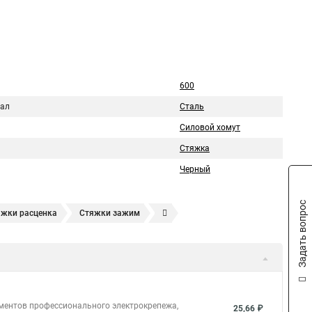
600
ал
Сталь
Силовой хомут
Стяжка
Черный
Задать вопрос
яжки расценка
Стяжки зажим
яжках
Стяжка alt
Хомуты стяжки труб
кие
Металлические ленты стяжки
Пружинный стяжки
а стяжки
Конфирмат стяжки
Мешок стяжки
уты стяжки труба
Стяжки маркеры
ементов профессионального электрокрепежа,
25,66 ₽