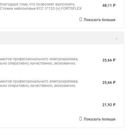
 для стяжки
Стяжки 100
Стяжка rexant
благодаря тому, что позволяет выполнять
48,11 ₽
Стяжки нейлоновые КСС 3*120 (ч) FORTISFLEX
я стяжки хомута
Стяжки или хомуты
Показать больше
ь стяжка купить
Крепление стяжкой
а коробку
Что такое хомут стяжка
а до 30 мм
Пластиковые стяжки хомуты ту
Труба металлопластиковая в стяжку
ементов профессионального электрокрепежа,
25,66 ₽
а
Стяжка крепеж
Стяжка липучкой
ьно оперативно, качественно, экономично.
 100 мм
Стяжка к 100
Стяжка 120
ементов профессионального электрокрепежа,
25,66 ₽
ьно оперативно, качественно, экономично.
21,92 ₽
Показать больше