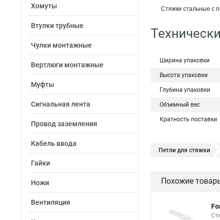
Хомуты
Стяжки стальные с 
Втулки трубные
Технически
Чулки монтажные
Ширина упаковки
Вертлюги монтажные
Высота упаковки
Муфты
Глубина упаковки
Сигнальная лента
Объемный вес
Кратность поставки
Провод заземления
Кабель ввода
Петли для стяжки
Гайки
Хомут стяжка нейлон
Похожие товар
Ножи
Стяжки магазин
Хомут стяжка это
Вентиляция
Fo
Хорошие стяжки
Ст