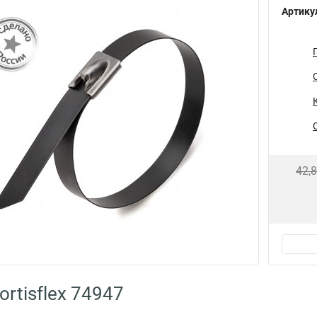
Артику
42,
rtisflex 74947