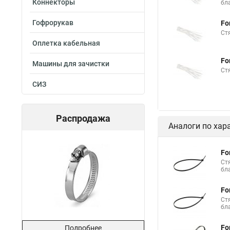
Коннекторы
бл
Стяжка нейлоновые 
Гофрорукав
Fo
Стяжки толстые
Ст
Оплетка кабельная
Стяжка хомутов шру
Fo
Стяжка это что
Машины для зачистки
Ст
Стяжки нейлон белы
СИЗ
Стяжка на мебель
Кабельный бандаж 
Распродажа
Аналоги по хар
Стяжка 3 на 200
Пластиковый хомут 
Fo
Ст
Что такое стяжки ка
бл
Площадка хомута ст
Fo
Что такое пластиков
Ст
бл
Механизм стяжка
Fo
Подробнее