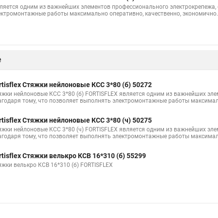
а что это
Саморезы для маяков для стяжки
Саморезы для маяков
ляется одним из важнейших элементов профессионального электрокрепежа, 
ектромонтажные работы максимально оперативно, качественно, экономично.
ant
Стяжка нейлоновая для чего
Стяжка 70 мм
Крепление дл
ка для сборки мебели
Липучка стяжки
Черные стяжки
Кабел
омут
Модели стяжек
Стяжки кабельные инструмент
Стяжки н
е
тяжку
Стяжки г1
Шпилька стяжка
Металла стяжки
Стяжк
Кабельная стяжка под винт
Прайс цен на стяжку
Стяжки из цпр
rtisflex Стяжки нейлоновые КСС 3*80 (б) 50272
яжки нейлоновые КСС 3*80 (б) FORTISFLEX является одним из важнейших эл
ия для кабеля
Купить кабельный стяжка
Купить кабельный стяжк
агодаря тому, что позволяет выполнять электромонтажные работы максимал
яжки
Стяжки 350
Гайка для стяжек
Хомут стяжка нейлоновая
rtisflex Стяжки нейлоновые КСС 3*80 (ч) 50275
яжки нейлоновые КСС 3*80 (ч) FORTISFLEX является одним из важнейших эл
и для труб
Металлические стяжки для труб
агодаря тому, что позволяет выполнять электромонтажные работы максимал
rtisflex Стяжки велькро КСВ 16*310 (б) 55299
яжки велькро КСВ 16*310 (б) FORTISFLEX