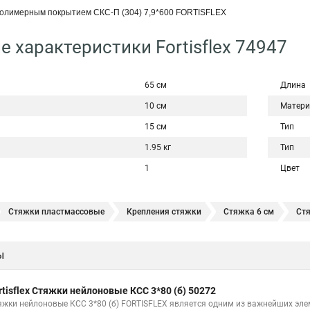
полимерным покрытием СКС-П (304) 7,9*600 FORTISFLEX
е характеристики Fortisflex 74947
65 см
Длина
10 см
Матери
15 см
Тип
1.95 кг
Тип
1
Цвет
Стяжки пластмассовые
Крепления стяжки
Стяжка 6 см
Ст
овая купить в
Стяжка хомут нейлоновый 100 мм
Крепления на ст
ы
Стяжка от ооо
Расценка стяжка
Стяжки для кабелей металличес
Хомут стяжка саморез
Купить стяжки кабельную
Пыльник шрус
rtisflex Стяжки нейлоновые КСС 3*80 (б) 50272
Расценка смета армирование стяжки
Хомуты стяжки нейлон
Хом
яжки нейлоновые КСС 3*80 (б) FORTISFLEX является одним из важнейших эл