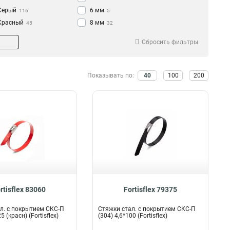
Серый
6 мм
116
5
Красный
8 мм
45
32
Зеленый
9 мм
15
12
Сбросить фильтры
Черный
10 мм
156
6
11 мм
2
12 мм
56
Показывать по:
40
100
200
16 мм
12
20 мм
29
25 мм
18
50 мм
5
60 мм
0
rtisflex 83060
Fortisflex 79375
л. с покрытием СКС-П
Стяжки стал. с покрытием СКС-П
5 (красн) (Fortisflex)
(304) 4,6*100 (Fortisflex)