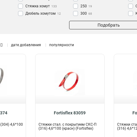
Стяжка хомут
250
133
19
Дюбель хомутом
300
12
68
Стяжка
350
660
16
Подобрать
Хомут
400
2
38
Дюбель-хомут
500
14
26
600
25
дате добавления
популярности
1000
18
9374
Fortisflex 83059
Fo
(304) 4,6*100
Стяжки стал. с покрытием СКС-П
Стяжки ста
(316) 4,6*100 (красн) (Fortisflex)
(316) 4,6*12