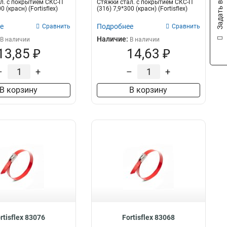
Задать вопрос
л. с покрытием СКС-П
Стяжки стал. с покрытием СКС-П
0 (красн) (Fortisflex)
(316) 7,9*300 (красн) (Fortisflex)
е
Подробнее
Сравнить
Сравнить
Наличие:
В наличии
В наличии
13,85 ₽
14,63 ₽
–
+
–
+
В корзину
В корзину
rtisflex 83076
Fortisflex 83068