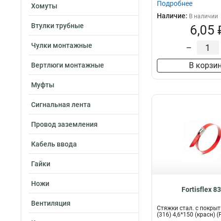
Подробнее
Хомуты
Наличие:
В наличии
Втулки трубные
6,05 
Чулки монтажные
–
В корзи
Вертлюги монтажные
Муфты
Сигнальная лента
Провод заземления
Кабель ввода
Гайки
Ножи
Fortisflex 8
Вентиляция
Стяжки стал. с покры
(316) 4,6*150 (красн) (F