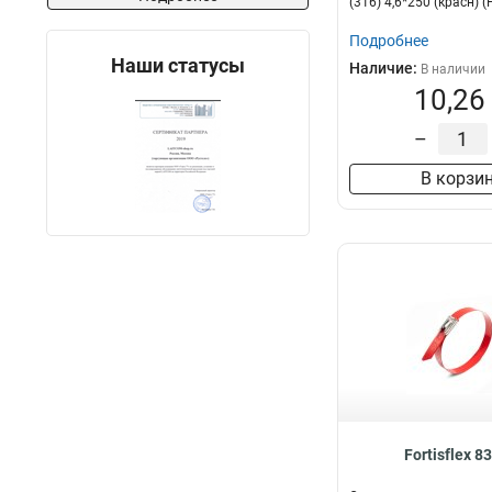
(316) 4,6*250 (красн) (F
Подробнее
Наши статусы
Наличие:
В наличии
10,26
–
В корзи
Fortisflex 8