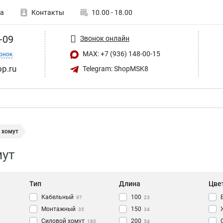
а
Контакты
10.00 - 18.00
-09
Звонок онлайн
MAX: +7 (936) 148-00-15
онок
op.ru
Telegram: ShopMSK8
 хомут
мут
Тип
Длина
Цве
Кабельный
100
97
23
Монтажный
150
35
34
Силовой хомут
200
180
54