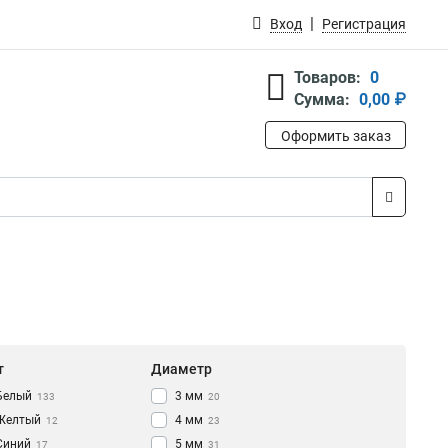
Вход
Регистрация
Товаров:
0
Сумма:
0,00 ₽
Оформить заказ
т
Диаметр
Белый
3 мм
133
20
Желтый
4 мм
12
23
Синий
5 мм
17
31