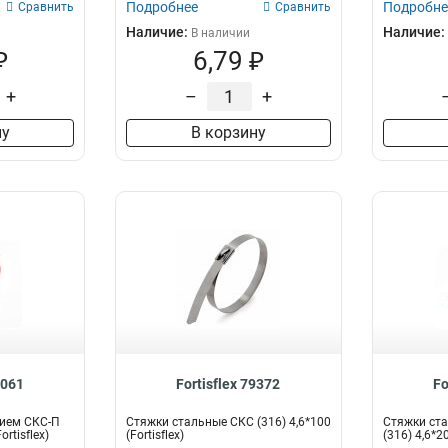
Подробнее
Подробне
Сравнить
Сравнить
Наличие:
Наличие:
В наличии
₽
6,79 ₽
+
–
+
ну
В корзину
3061
Fortisflex 79372
Fo
тием СКС-П
Стяжки стальные СКС (316) 4,6*100
Стяжки ста
ortisflex)
(Fortisflex)
(316) 4,6*20