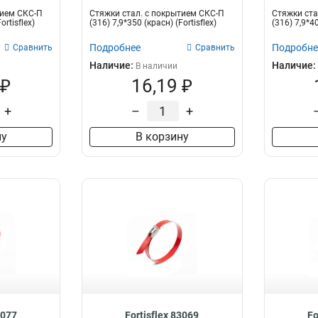
тием СКС-П
Стяжки стал. с покрытием СКС-П
Стяжки ста
ortisflex)
(316) 7,9*350 (красн) (Fortisflex)
(316) 7,9*40
Подробнее
Подробне
Сравнить
Сравнить
Наличие:
Наличие:
В наличии
 ₽
16,19 ₽
+
–
+
ну
В корзину
3077
Fortisflex 83069
Fo