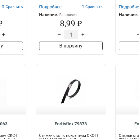
Подробнее
Подробне
Сравнить
Сравнить
Наличие:
Наличие:
В наличии
₽
8,99 ₽
+
–
+
ну
В корзину
3063
Fortisflex 79373
Fo
тием СКС-П
Стяжки стал. с покрытием СКС-П
Стяжки ста