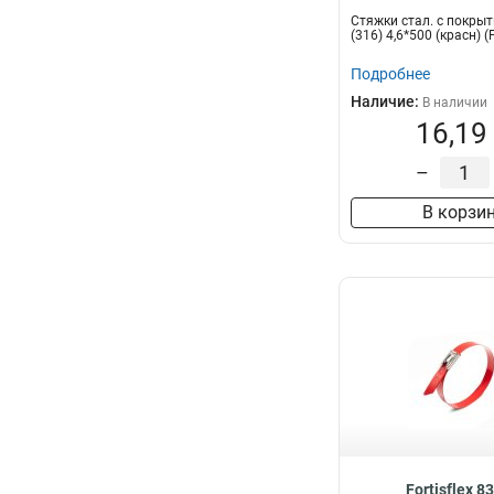
Стяжки стал. с покры
(316) 4,6*500 (красн) (F
Подробнее
Наличие:
В наличии
16,19
–
В корзи
Fortisflex 8