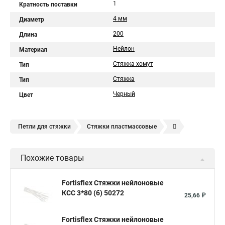
1
Кратность поставки
4 мм
Диаметр
200
Длина
Нейлон
Материал
Стяжка хомут
Тип
Стяжка
Тип
Черный
Цвет
Петли для стяжки
Стяжки пластмассовые
Крепления стяжки
Стяжка 6 см
Стяжки расценка
Похожие товары
Стяжки зажим
Хомут стяжка нейлоновая купить в
Стяжка хомут нейлоновый 100 мм
Крепления на стяжках
Fortisflex Стяжки нейлоновые
КСС 3*80 (б) 50272
Стяжка alt
Хомуты стяжки труб
Стяжки магазин
25,66 ₽
Стяжка от ооо
Расценка стяжка
Fortisflex Стяжки нейлоновые