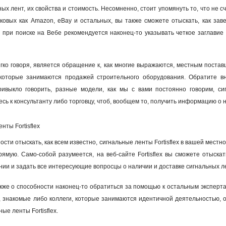
х лент, их свойства и стоимость. Несомненно, стоит упомянуть то, что не счи
ковых как Amazon, eBay и остальных, вы также сможете отыскать, как завед
 при поиске на Вебе рекомендуется наконец-то указывать четкое заглавие
ко говоря, является обращение к, как многие выражаются, местным постав
которые занимаются продажей строительного оборудования. Обратите вн
ивыкло говорить, разные модели, как мы с вами постоянно говорим, сиг
сь к консультанту либо торговцу, чтоб, вообщем то, получить информацию о на
нты Fortisflex
ости отыскать, как всем известно, сигнальные ленты Fortisflex в вашей местно
ямую. Само-собой разумеется, на веб-сайте Fortisflex вы сможете отыскат
ии и задать все интересующие вопросцы о наличии и доставке сигнальных ле
же о способности наконец-то обратиться за помощью к остальным экспертам 
т, знакомые либо коллеги, которые занимаются идентичной деятельностью, о
ые ленты Fortisflex.