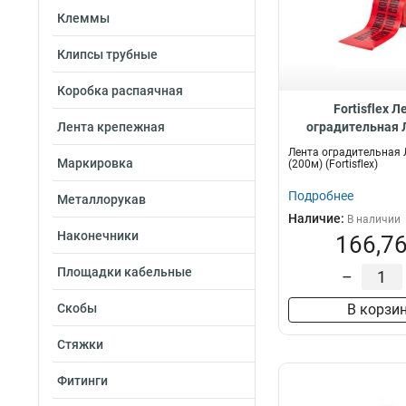
Клеммы
Клипсы трубные
Коробка распаячная
Fortisflex Л
Лента крепежная
оградительная 
(200м) 81
Лента оградительная 
Маркировка
(200м) (Fortisflex)
Подробнее
Металлорукав
Наличие:
В наличии
Наконечники
166,76
Площадки кабельные
–
Скобы
В корзи
Стяжки
Фитинги