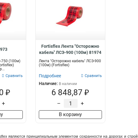
Fortisflex Лента "Осторожно
1973
кабель" ЛСЭ-900 (100м) 81974
-750 (100м)
Лента "Осторожно кабель" ЛСЭ-900
tisflex)
(100м) (Fortisflex)
...
Подробнее
Сравнить
Сравнить
Наличие:
В наличии
0 ₽
6 848,87 ₽
+
–
+
ну
В корзину
sflex являются принципиальным элементом сохранности на дорогах и строй 