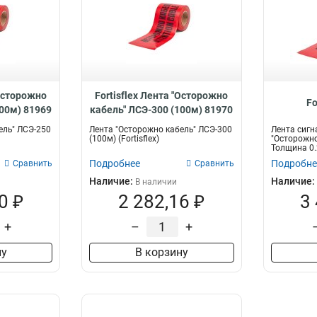
"Осторожно
Fortisflex Лента "Осторожно
Fo
100м) 81969
кабель" ЛСЭ-300 (100м) 81970
ель" ЛСЭ-250
Лента "Осторожно кабель" ЛСЭ-300
Лента сигн
(100м) (Fortisflex)
"Осторожно 
Толщина 0.
Подробнее
Подробне
Сравнить
Сравнить
Наличие:
Наличие:
В наличии
0 ₽
2 282,16 ₽
3
+
–
+
ну
В корзину