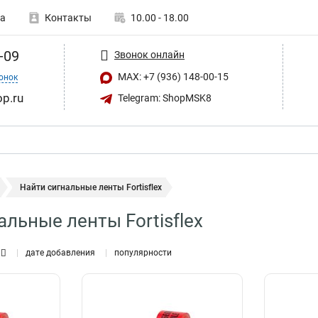
а
Контакты
10.00 - 18.00
-09
Звонок онлайн
MAX: +7 (936) 148-00-15
онок
op.ru
Telegram: ShopMSK8
Найти сигнальные ленты Fortisflex
альные ленты Fortisflex
дате добавления
популярности