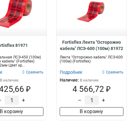
Fortisflex Лента "Осторожно
rtisflex 81971
кабель" ЛСЭ-600 (100м) 81972
альная ЛСЭ-450 (100м)
Лента "Осторожно кабель" ЛСЭ-600
кабель" (Fortisflex)
(100м) (Fortisflex)
2мм Цвет кр...
е
Подробнее
Сравнить
Сравнить
Наличие:
В наличии
В наличии
 425,66 ₽
4 566,72 ₽
–
+
–
+
В корзину
В корзину