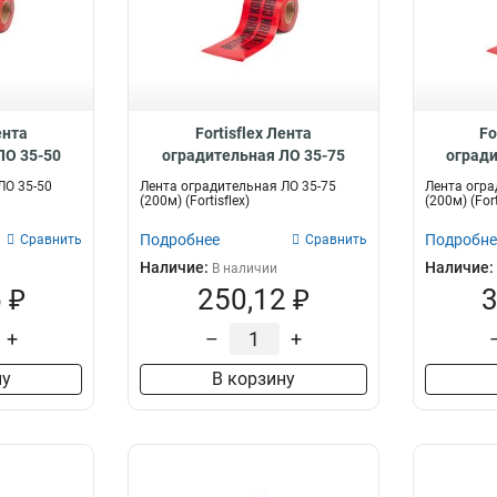
ента
Fortisflex Лента
Fo
ЛО 35-50
оградительная ЛО 35-75
огради
981
(200м) 81982
(
ЛО 35-50
Лента оградительная ЛО 35-75
Лента огра
(200м) (Fortisflex)
(200м) (Fort
Подробнее
Подробне
Сравнить
Сравнить
Наличие:
Наличие:
В наличии
 ₽
250,12 ₽
3
+
–
+
ну
В корзину