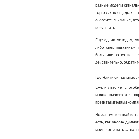
разные модели сигнальны
торговых площадках, та
обратите внимание, что
результаты.
Еще одним методом, мяг
либо спец магазинам, 
большинство из нас пр
действительно, обратите
Где Найти сигнальные ле
Ежели у вас нет способн
многие выражаются, впр
представителями компан
Не запамятовывайте так
есть, как многие думаю
можно отыскать сигнальн