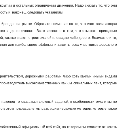
крытий и остальных ограничений движения. Надо сказать то, что они
сть и, наконец, следовать указаниям.
ых брендов на рынке. Обратите внимание на то, что изготавливающая
во и долговечность. Всем известно о том, что отыскать пригодные
й, как все знают, строительной площадке либо дороге. Возможно и то,
ования для наибольшего эффекта и защиты всех участников дорожного
 строительством, дорожными работами либо хоть какими иными видами
 производитель высококачественных как бы сигнальных лент, которые
ет наконец-то оказаться сложный задачей, в особенности ежели вы не
то в этом подразделе мы разглядим несколько методов, которые также
ь, собственный официальный веб-сайт, на котором вы сможете отыскать