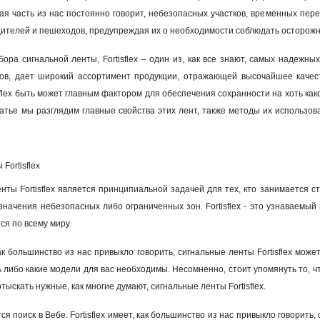
ая часть из нас постоянно говорит, небезопасных участков, временных пере
ителей и пешеходов, предупреждая их о необходимости соблюдать осторожно
бора сигнальной ленты, Fortisflex – один из, как все знают, самых надежн
цов, дает широкий ассортимент продукции, отражающей высочайшее качест
flex быть может главным фактором для обеспечения сохранности на хоть како
татье мы разглядим главные свойства этих лент, также методы их использ
Fortisflex
нты Fortisflex является принципиальной задачей для тех, кто занимается
начения небезопасных либо ограниченных зон. Fortisflex - это узнаваемый
ся по всему миру.
ак большинство из нас привыкло говорить, сигнальные ленты Fortisflex мож
ь либо какие модели для вас необходимы. Несомненно, стоит упомянуть то, ч
тыскать нужные, как многие думают, сигнальные ленты Fortisflex.
я поиск в Вебе. Fortisflex имеет, как большинство из нас привыкло говорит