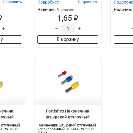
Подробнее
Подробне
Сравнить
Сравнить
Наличие:
Наличие:
В наличии
₽
1,65 ₽
+
–
+
ну
В корзину
онечник
Fortisflex Наконечник
лочный
штыревой втулочный
НШВИ-GLW
изолированный НШВИ-GLW
 втулочный
Наконечник штыревой втулочный
82
25-16, 61583
-GLW 16-12
изолированный НШВИ-GLW 25-16