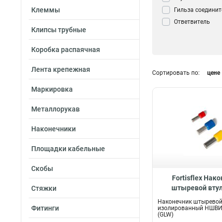
Клеммы
Гильза соедини
Ответвитель
Клипсы трубные
прокалывающи
Кабельный нако
Коробка распаячная
Зажим Крокоди
Сжим ответвите
Лента крепежная
Сортировать по:
цене
(орех)
0
Контактный заж
Маркировка
трансформатор
Зажим анкерны
Металлорукав
Герметичная ко
Наконечники
Влагозащитный 
для клемм
0
Площадки кабельные
Перемычка для 
Маркер для кле
Скобы
Заглушка для к
Fortisflex Нак
штыревой вту
Стяжки
Наконечник
7
изолированный 
Наконечник штыревой
2.5-8, 615
Фитинги
изолированный НШВИ-
(GLW)