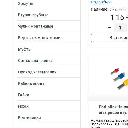
Подробнее
Хомуты
Наличие:
В наличии
Втулки трубные
1,16 
Чулки монтажные
–
В корзи
Вертлюги монтажные
Муфты
Сигнальная лента
Провод заземления
Кабель ввода
Гайки
Ножи
Fortisflex Нак
штыревой вту
Вентиляция
изолированный 
Наконечник штыревой
16-12, 615
изолированный НШВИ