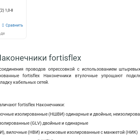
) 1,0-8
Сравнить
аде
аконечники fortisflex
 соединения проводов опрессовкой с использованием штыревых
рованные fortisflex Наконечники втулочные упрощают под
ладку кабельных сетей.
личают fortisflex Наконечники:
очные изолированные (НШВИ) одинарные и двойные, неизолиров
золированные (GLV) двойные и одинарные
И), вилочные (НВИ) и крюковые изолированные с манжетой (НИК)