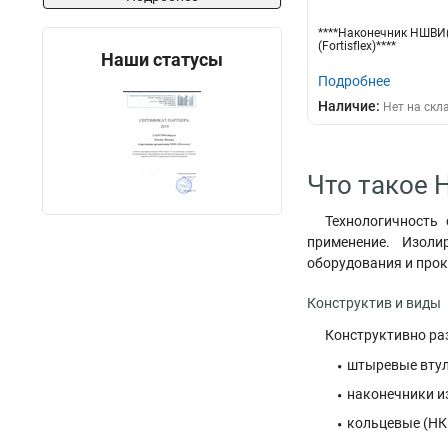
****Наконечник НШВИ(2
(Fortisflex)****
Наши статусы
Подробнее
Наличие:
Нет на скл
Что такое Н
Технологичность
применение. Изоли
оборудования и прок
Конструктив и виды
Конструктивно раз
штыревые втул
наконечники и
кольцевые (НК