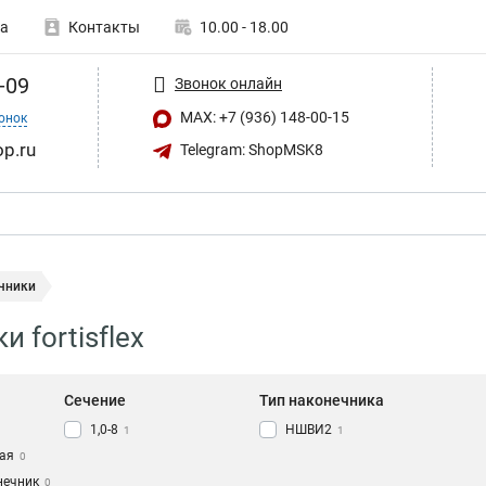
а
Контакты
10.00 - 18.00
-09
Звонок онлайн
MAX: +7 (936) 148-00-15
онок
op.ru
Telegram: ShopMSK8
чники
 fortisflex
Сечение
Тип наконечника
1,0-8
НШВИ2
1
1
ая
0
нечник
0