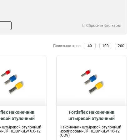
Сбросить фильтры
Показывать по:
40
100
200
sflex Наконечник
Fortisflex Наконечник
евой втулочный
штыревой втулочный
ованный НШВИ-GLW
изолированный НШВИ-GLW
к штыревой втулочный
Наконечник штыревой втулочный
.0-12, 61580
10-12, 61581
нный НШВИ-GLW 6.0-12
изолированный НШВИ-GLW 10-12
(GLW)