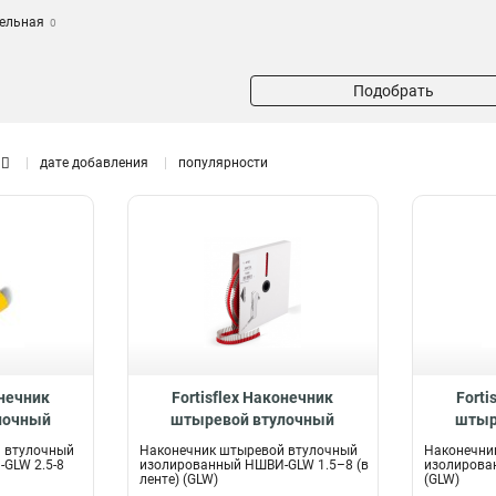
тельная
0
й
0
Подобрать
нечник
0
л
0
льный
дате добавления
популярности
им для
а
0
й
0
лодка
0
корпус
клемм
0
мм
0
лемм
онечник
0
Fortisflex Наконечник
Forti
лочный
штыревой втулочный
штыр
НШВИ-GLW
изолированный НШВИ-GLW
изолир
 втулочный
Наконечник штыревой втулочный
Наконечни
78
1.5–8 (в ленте), 61596
6
GLW 2.5-8
изолированный НШВИ-GLW 1.5–8 (в
изолирова
ленте) (GLW)
(GLW)