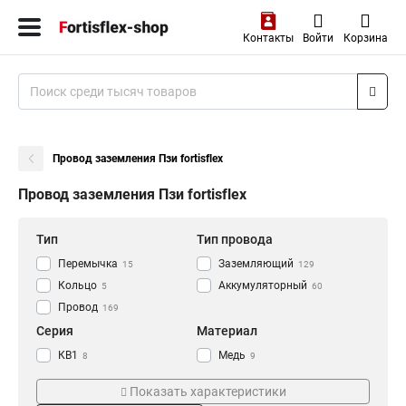
Контакты
Войти
Корзина
Провод заземления Пзи fortisflex
Провод заземления Пзи fortisflex
Тип
Тип провода
Перемычка
Заземляющий
15
129
Кольцо
Аккумуляторный
5
60
Провод
169
Серия
Материал
КВ1
Медь
8
9
Пзи
Латунный
28
5
Показать характеристики
ПЗ
45