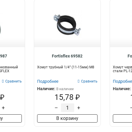
8987
Fortisflex 69582
Fo
нкованный
Хомут трубный 1/4” (11-15мм) М8
Хомут чер
ISFLEX
стали PL-12
Подробнее
Подробне
Сравнить
Сравнить
Наличие:
Наличие:
В наличии
 ₽
15,78 ₽
+
–
+
ну
В корзину