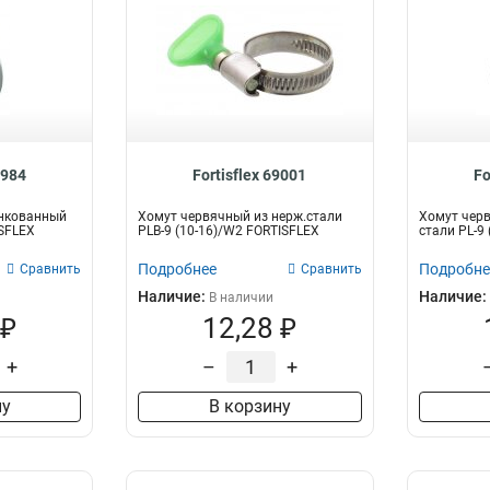
8984
Fortisflex 69001
Fo
нкованный
Хомут червячный из нерж.стали
Хомут чер
ISFLEX
PLB-9 (10-16)/W2 FORTISFLEX
стали PL-9
Подробнее
Подробне
Сравнить
Сравнить
Наличие:
Наличие:
В наличии
 ₽
12,28 ₽
+
–
+
ну
В корзину