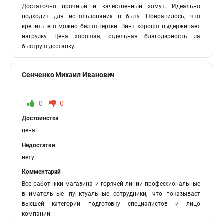
Достаточно прочный и качественный хомут. Идеально
Снять хомут с патрубка
Хомуты поставить
подходит для использования в быту. Понравилось, что
крепить его можно без отвертки. Винт хорошо выдерживает
Гост хомуты трубные
Хомут для шланга металлический
нагрузку. Цена хорошая, отдельная благодарность за
Хомут с биркой
Для хомутов дело техники
Хомут нова
быструю доставку.
Хомуты кабельные стяжки пластиковые
Сенченко Михаил Иванович
Хомуты для нержавейки
Хомут силовой w1 robust
Колпаки с хомутом
Винты хомуты
Хомут с ремнем
0
0
Хомуты для труб 150
Хомуты на 200 мм
Достоинства
Хомут 76 для трубы
Хомут 110 шпилька
цена
Хомут крепления 110 трубы
Зажим для хомута шруса
Недостатки
нету
Стальная лента хомутов
На хомутах fr пр
Комментарий
Хомуты на скользящую опору
Хомуты gbs w2
Все работники магазина и горячей линии профессиональные
Хомут металлический трубы
Хомуты для пп
внимательные пунктуальные сотрудники, что показывает
высшей категории подготовку специалистов и лицо
Хомут усиленный двухболтовой
компании.