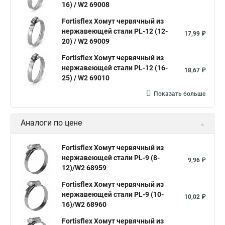
16) / W2 69008
Хомут червячный norma
Хомут 80
Хомут от протечки
Fortisflex Хомут червячный из
Окпд 2 хомуты
Хомут на 3д забор
нержавеющей стали PL-12 (12-
17,99 ₽
20) / W2 69009
Хомут нержавеющая сталь купить
Тяговой хомут
Fortisflex Хомут червячный из
Хомуты металлические для кабеля крепления
нержавеющей стали PL-12 (16-
18,67 ₽
25) / W2 69010
Хомут 20 цена
Показать больше
Хомут на кабель канал
Хомуты на кислородные шланги
Многоразовый хомут пластиковый с защелкой
Аналоги по цене
Хомут 6х300
Хомут на нагрузку
Хомуты металлические для шрус
Fortisflex Хомут червячный из
нержавеющей стали PL-9 (8-
9,96 ₽
Купить нейлоновые стяжки хомуты
12)/W2 68959
Хомут крепление к стене
Fortisflex Хомут червячный из
нержавеющей стали PL-9 (10-
Стяжки или хомуты
Хомуты скоба для труб
10,02 ₽
16)/W2 68960
Хомуты на трубу цена
Хомут для трубы 60 мм
Fortisflex Хомут червячный из