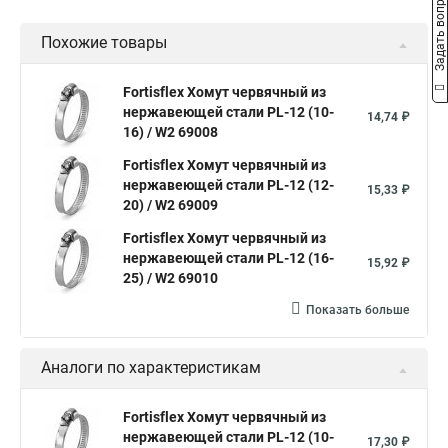
Задать вопрос
Дюбель хомут белый
Дюбель хомут для кабеля
Похожие товары
Дюбель хомут для крепления
Хомут для прокладки трубы
Хомут нержавейка
Хомут пластиковый
Хомут 1
Fortisflex Хомут червячный из
нержавеющей стали PL-12 (10-
Хомут усиливающий
Хомут 32
Хомут 2
Хомут 40
14,74 ₽
16) / W2 69008
Хомут червячный
Хомут w1
Хомут 3 4
Хомут 250
Fortisflex Хомут червячный из
Хомут червячный мм
нержавеющей стали PL-12 (12-
15,33 ₽
20) / W2 69009
Хомуты для крепления трубопроводов
Fortisflex Хомут червячный из
Хомут 2 мм
Хомут 24137 80
Хомут 120
нержавеющей стали PL-12 (16-
15,92 ₽
Хомут 6 мм
25) / W2 69010
Хомут оптом
Хомут плоский
Показать больше
Хомут для канализационной трубы
Хомут 180
Аналоги по характеристикам
Хомут 24
Номера хомутов
Хомут обжимной для труб
Fortisflex Хомут червячный из
нержавеющей стали PL-12 (10-
Хомут нейлоновый белый
Хомут трубный 2
Хомут 500
17,30 ₽