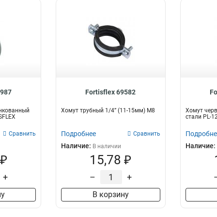
8987
Fortisflex 69582
Fo
нкованный
Хомут трубный 1/4” (11-15мм) М8
Хомут чер
ISFLEX
стали PL-12
Подробнее
Подробне
Сравнить
Сравнить
Наличие:
Наличие:
В наличии
 ₽
15,78 ₽
+
–
+
ну
В корзину