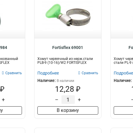
8984
Fortisflex 69001
Fo
нкованный
Хомут червячный из нерж.стали
Хомут чер
ISFLEX
PLB-9 (10-16)/W2 FORTISFLEX
стали PL-9
Подробнее
Подробне
Сравнить
Сравнить
Наличие:
Наличие:
В наличии
 ₽
12,28 ₽
+
–
+
ну
В корзину