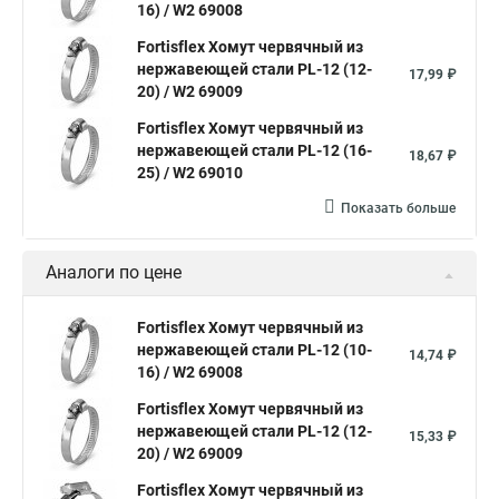
16) / W2 69008
Хомут червячный norma
Хомут 80
Хомут от протечки
Fortisflex Хомут червячный из
Окпд 2 хомуты
Хомут на 3д забор
нержавеющей стали PL-12 (12-
17,99 ₽
20) / W2 69009
Хомут нержавеющая сталь купить
Тяговой хомут
Fortisflex Хомут червячный из
Хомуты металлические для кабеля крепления
нержавеющей стали PL-12 (16-
18,67 ₽
25) / W2 69010
Хомут 20 цена
Показать больше
Хомут на кабель канал
Хомуты на кислородные шланги
Многоразовый хомут пластиковый с защелкой
Аналоги по цене
Хомут 6х300
Хомут на нагрузку
Хомуты металлические для шрус
Fortisflex Хомут червячный из
нержавеющей стали PL-12 (10-
14,74 ₽
Купить нейлоновые стяжки хомуты
16) / W2 69008
Хомут крепление к стене
Fortisflex Хомут червячный из
нержавеющей стали PL-12 (12-
Стяжки или хомуты
Хомуты скоба для труб
15,33 ₽
20) / W2 69009
Хомуты на трубу цена
Хомут для трубы 60 мм
Fortisflex Хомут червячный из