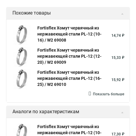
Дюбель хомут белый
Дюбель хомут для кабеля
Похожие товары
Дюбель хомут для крепления
Хомут для прокладки трубы
Хомут нержавейка
Хомут пластиковый
Хомут 1
Fortisflex Хомут червячный из
нержавеющей стали PL-12 (10-
Хомут усиливающий
Хомут 32
Хомут 2
Хомут 40
14,74 ₽
16) / W2 69008
Хомут червячный
Хомут w1
Хомут 3 4
Хомут 250
Fortisflex Хомут червячный из
Хомут червячный мм
нержавеющей стали PL-12 (12-
15,33 ₽
20) / W2 69009
Хомуты для крепления трубопроводов
Fortisflex Хомут червячный из
Хомут 2 мм
Хомут 24137 80
Хомут 120
нержавеющей стали PL-12 (16-
15,92 ₽
Хомут 6 мм
25) / W2 69010
Хомут оптом
Хомут плоский
Показать больше
Хомут для канализационной трубы
Хомут 180
Аналоги по характеристикам
Хомут 24
Номера хомутов
Хомут обжимной для труб
Fortisflex Хомут червячный из
нержавеющей стали PL-12 (10-
Хомут нейлоновый белый
Хомут трубный 2
Хомут 500
17,30 ₽