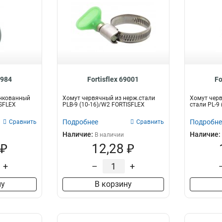
8984
Fortisflex 69001
Fo
нкованный
Хомут червячный из нерж.стали
Хомут чер
ISFLEX
PLB-9 (10-16)/W2 FORTISFLEX
стали PL-9
Подробнее
Подробне
Сравнить
Сравнить
Наличие:
Наличие:
В наличии
 ₽
12,28 ₽
+
–
+
ну
В корзину