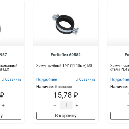
8987
Fortisflex 69582
Fo
нкованный
Хомут трубный 1/4” (11-15мм) М8
Хомут чер
ISFLEX
стали PL-12
Подробнее
Подробне
Сравнить
Сравнить
Наличие:
Наличие:
В наличии
 ₽
15,78 ₽
+
–
+
ну
В корзину