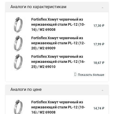
Хомут для канализационной трубы
Хомут 180
Аналоги по характеристикам
Хомут 24
Номера хомутов
Хомут обжимной для труб
Fortisflex Хомут червячный из
нержавеющей стали PL-12 (10-
Хомут нейлоновый белый
Хомут трубный 2
Хомут 500
17,30 ₽
16) / W2 69008
Хомут червячный norma
Хомут 80
Хомут от протечки
Fortisflex Хомут червячный из
Окпд 2 хомуты
Хомут на 3д забор
нержавеющей стали PL-12 (12-
17,99 ₽
20) / W2 69009
Хомут нержавеющая сталь купить
Тяговой хомут
Fortisflex Хомут червячный из
Хомуты металлические для кабеля крепления
нержавеющей стали PL-12 (16-
18,67 ₽
25) / W2 69010
Хомут 20 цена
Показать больше
Хомут на кабель канал
Хомуты на кислородные шланги
Многоразовый хомут пластиковый с защелкой
Аналоги по цене
Хомут 6х300
Хомут на нагрузку
Хомуты металлические для шрус
Fortisflex Хомут червячный из
нержавеющей стали PL-12 (10-
14,74 ₽
Купить нейлоновые стяжки хомуты
16) / W2 69008