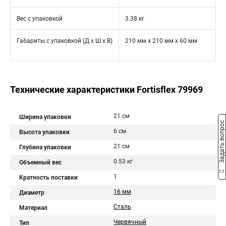
Вес с упаковкой
3.38 кг
Габариты с упаковкой (Д х Ш х В)
210 мм x 210 мм x 60 мм
Технические характеристики Fortisflex 79969
21 см
Ширина упаковки
Задать вопрос
6 см
Высота упаковки
21 см
Глубина упаковки
0.53 кг
Объемный вес
1
Кратность поставки
16 мм
Диаметр
Сталь
Материал
Червячный
Тип