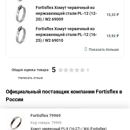
Хомут крепление к стене
Fortisflex Хомут червячный из
нержавеющей стали PL-12 (12-
Стяжки или хомуты
Хомуты скоба для труб
15,33 ₽
20) / W2 69009
Хомуты на трубу цена
Хомут для трубы 60 мм
Fortisflex Хомут червячный из
Хомут крепления сантехнических труб
нержавеющей стали PL-12 (16-
15,92 ₽
25) / W2 69010
Хомут крепление трубы
Хомут aisi 304
Показать больше
Металлические трубы хомуты
Что такое одеть хомут
Хомут гайка м8
Хомут 75 мм
Струбцины хомут
5
Общая оценка товара:
1
Комплект хомутов патрубков
Хомут для стояка
Написать отзыв
Хомуты материал
Хомуты для крепления труб к стене
Официальный поставщик компании
Fortisflex
в
Хомут для крепления трубы 50
Хомуты диаметром 16
России
Стяжки хомут пластиковый
Струбцина для хомутов
Хомуты ф50
Пружинные хомуты для шлангов системы
Fortisflex 79969
Дюбель хомуты 16
Крепеж для труб хомут
Код товара: 79969
Хомут червячный PL-9 (16-27) / W4 (Fortisflex)
Fortisflex хомут червячный
Хомут кт
Хомут b