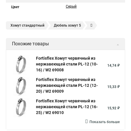
Серый
Цвет
Хомут стандартный
Дюбель хомут 5
Дюбель хомут белый
Дюбель хомут для кабеля
Похожие товары
Дюбель хомут для крепления
Хомут для прокладки трубы
Хомут нержавейка
Хомут пластиковый
Хомут 1
Fortisflex Хомут червячный из
нержавеющей стали PL-12 (10-
Хомут усиливающий
Хомут 32
Хомут 2
Хомут 40
14,74 ₽
16) / W2 69008
Хомут червячный
Хомут w1
Хомут 3 4
Хомут 250
Fortisflex Хомут червячный из
Хомут червячный мм
нержавеющей стали PL-12 (12-
15,33 ₽
20) / W2 69009
Хомуты для крепления трубопроводов
Fortisflex Хомут червячный из
Хомут 2 мм
Хомут 24137 80
Хомут 120
нержавеющей стали PL-12 (16-
15,92 ₽
Хомут 6 мм
25) / W2 69010
Хомут оптом
Хомут плоский
Показать больше