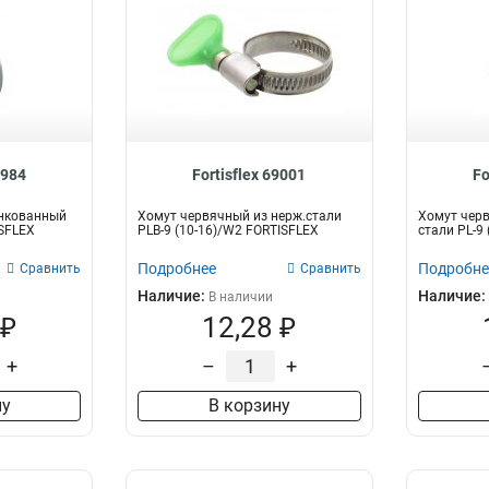
8984
Fortisflex 69001
Fo
нкованный
Хомут червячный из нерж.стали
Хомут чер
ISFLEX
PLB-9 (10-16)/W2 FORTISFLEX
стали PL-9
Подробнее
Подробне
Сравнить
Сравнить
Наличие:
Наличие:
В наличии
 ₽
12,28 ₽
+
–
+
ну
В корзину