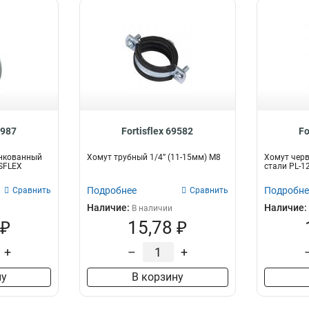
8987
Fortisflex 69582
Fo
нкованный
Хомут трубный 1/4” (11-15мм) М8
Хомут чер
ISFLEX
стали PL-12
Подробнее
Подробне
Сравнить
Сравнить
Наличие:
Наличие:
В наличии
 ₽
15,78 ₽
+
–
+
ну
В корзину