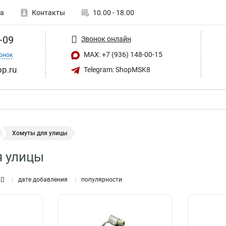
а
Контакты
10.00 - 18.00
-09
Звонок онлайн
MAX: +7 (936) 148-00-15
онок
op.ru
Telegram: ShopMSK8
Хомуты для улицы
я улицы
дате добавления
популярности