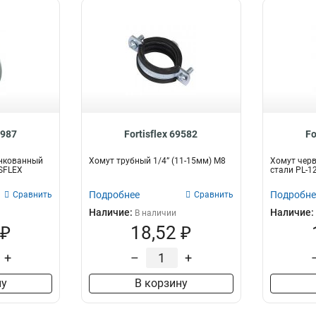
8987
Fortisflex 69582
Fo
нкованный
Хомут трубный 1/4” (11-15мм) М8
Хомут чер
ISFLEX
стали PL-12
Подробнее
Подробне
Сравнить
Сравнить
Наличие:
Наличие:
В наличии
 ₽
18,52 ₽
+
–
+
ну
В корзину