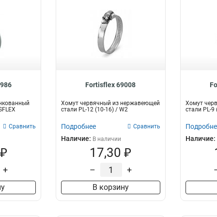
8986
Fortisflex 69008
Fo
нкованный
Хомут червячный из нержавеющей
Хомут чер
ISFLEX
стали PL-12 (10-16) / W2
стали PL-9
Подробнее
Подробне
Сравнить
Сравнить
Наличие:
Наличие:
В наличии
 ₽
17,30 ₽
+
–
+
ну
В корзину