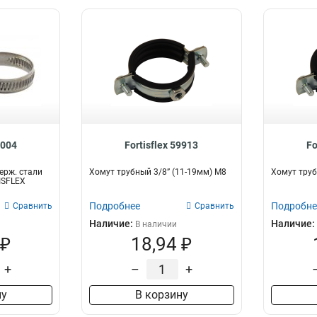
9004
Fortisflex 59913
Fo
ерж. стали
Хомут трубный 3/8” (11-19мм) М8
Хомут труб
ISFLEX
Подробнее
Подробне
Сравнить
Сравнить
Наличие:
Наличие:
В наличии
 ₽
18,94 ₽
+
–
+
ну
В корзину