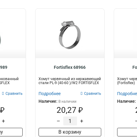
8989
Fortisflex 68966
Fo
нкованный
Хомут червячный из нержавеющей
Хомут черв
ISFLEX
стали PL-9 (40-60 )/W2 FORTISFLEX
(Fortisflex)
Подробнее
Подробне
Сравнить
Сравнить
Наличие:
Наличие:
В наличии
 ₽
20,27 ₽
+
–
+
ну
В корзину