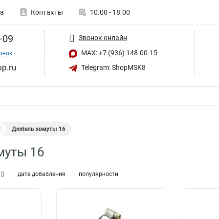
а
Контакты
10.00 - 18.00
-09
Звонок онлайн
MAX: +7 (936) 148-00-15
онок
op.ru
Telegram: ShopMSK8
Дюбель хомуты 16
муты 16
дате добавления
популярности