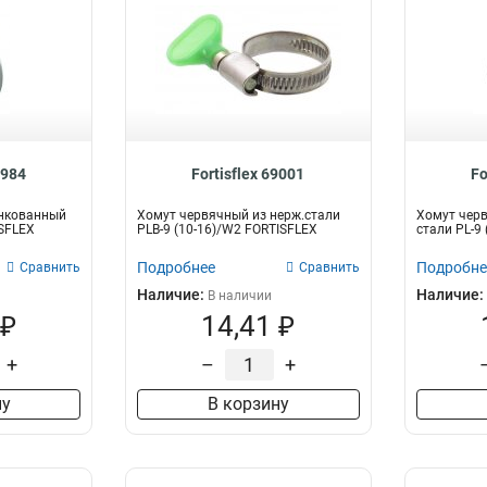
8984
Fortisflex 69001
Fo
нкованный
Хомут червячный из нерж.стали
Хомут чер
ISFLEX
PLB-9 (10-16)/W2 FORTISFLEX
стали PL-9
Подробнее
Подробне
Сравнить
Сравнить
Наличие:
Наличие:
В наличии
 ₽
14,41 ₽
+
–
+
ну
В корзину