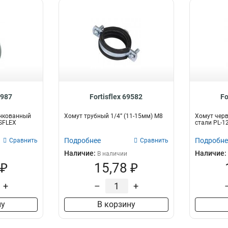
8987
Fortisflex 69582
Fo
нкованный
Хомут трубный 1/4” (11-15мм) М8
Хомут чер
ISFLEX
стали PL-12
Подробнее
Подробне
Сравнить
Сравнить
Наличие:
Наличие:
В наличии
 ₽
15,78 ₽
+
–
+
ну
В корзину