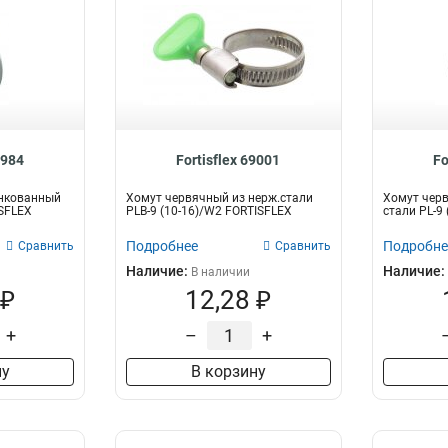
8984
Fortisflex 69001
Fo
нкованный
Хомут червячный из нерж.стали
Хомут чер
ISFLEX
PLB-9 (10-16)/W2 FORTISFLEX
стали PL-9
Подробнее
Подробне
Сравнить
Сравнить
Наличие:
Наличие:
В наличии
 ₽
12,28 ₽
+
–
+
ну
В корзину