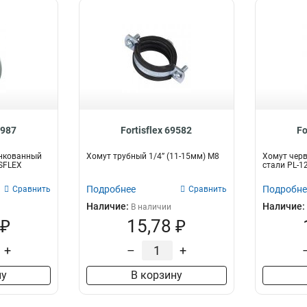
8987
Fortisflex 69582
Fo
нкованный
Хомут трубный 1/4” (11-15мм) М8
Хомут чер
ISFLEX
стали PL-12
Подробнее
Подробне
Сравнить
Сравнить
Наличие:
Наличие:
В наличии
 ₽
15,78 ₽
+
–
+
ну
В корзину