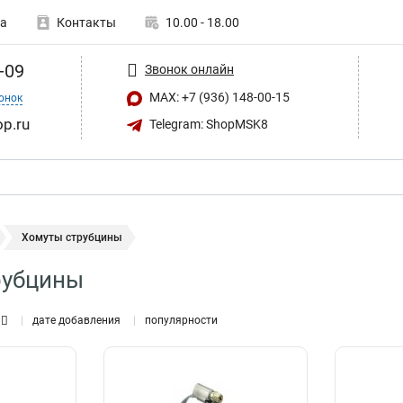
а
Контакты
10.00 - 18.00
-09
Звонок онлайн
MAX: +7 (936) 148-00-15
онок
op.ru
Telegram: ShopMSK8
Хомуты струбцины
рубцины
дате добавления
популярности