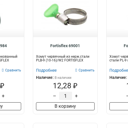
8984
Fortisflex 69001
Fo
нкованный
Хомут червячный из нерж.стали
Хомут чер
ISFLEX
PLB-9 (10-16)/W2 FORTISFLEX
стали PL-9
Подробнее
Подробне
Сравнить
Сравнить
Наличие:
Наличие:
В наличии
 ₽
12,28 ₽
+
–
+
ну
В корзину