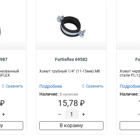
8987
Fortisflex 69582
Fo
нкованный
Хомут трубный 1/4” (11-15мм) М8
Хомут чер
ISFLEX
стали PL-12
Подробнее
Подробне
Сравнить
Сравнить
Наличие:
Наличие:
В наличии
 ₽
15,78 ₽
+
–
+
ну
В корзину