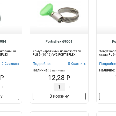
8984
Fortisflex 69001
Fo
нкованный
Хомут червячный из нерж.стали
Хомут чер
ISFLEX
PLB-9 (10-16)/W2 FORTISFLEX
стали PL-9
Подробнее
Подробне
Сравнить
Сравнить
Наличие:
Наличие:
В наличии
 ₽
12,28 ₽
+
–
+
ну
В корзину