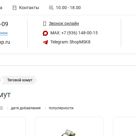
а
Контакты
10.00 - 18.00
-09
Звонок онлайн
MAX: +7 (936) 148-00-15
онок
op.ru
Telegram: ShopMSK8
Тяговой хомут
мут
дате добавления
популярности