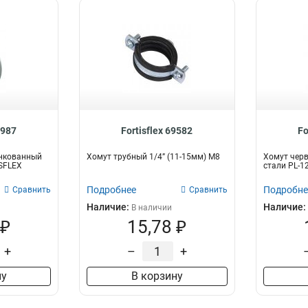
8987
Fortisflex 69582
Fo
нкованный
Хомут трубный 1/4” (11-15мм) М8
Хомут чер
ISFLEX
стали PL-12
Подробнее
Подробне
Сравнить
Сравнить
Наличие:
Наличие:
В наличии
 ₽
15,78 ₽
+
–
+
ну
В корзину