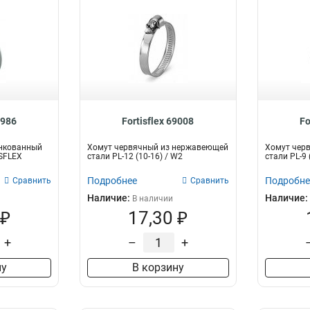
8986
Fortisflex 69008
Fo
нкованный
Хомут червячный из нержавеющей
Хомут чер
ISFLEX
стали PL-12 (10-16) / W2
стали PL-9
Подробнее
Подробне
Сравнить
Сравнить
Наличие:
Наличие:
В наличии
 ₽
17,30 ₽
+
–
+
ну
В корзину