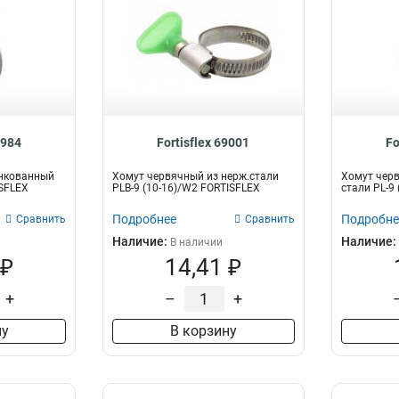
8984
Fortisflex 69001
Fo
нкованный
Хомут червячный из нерж.стали
Хомут чер
ISFLEX
PLB-9 (10-16)/W2 FORTISFLEX
стали PL-9
Подробнее
Подробне
Сравнить
Сравнить
Наличие:
Наличие:
В наличии
 ₽
14,41 ₽
+
–
+
ну
В корзину