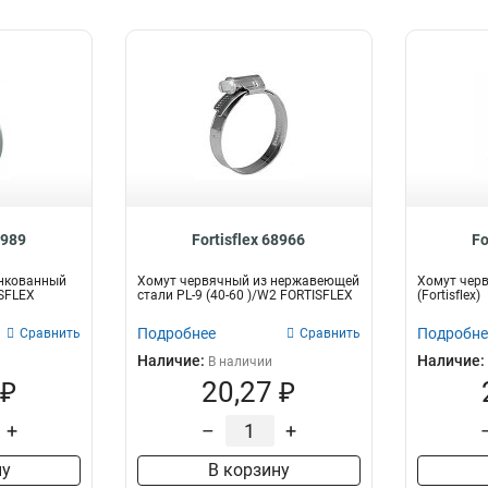
8989
Fortisflex 68966
Fo
нкованный
Хомут червячный из нержавеющей
Хомут черв
ISFLEX
стали PL-9 (40-60 )/W2 FORTISFLEX
(Fortisflex)
Подробнее
Подробне
Сравнить
Сравнить
Наличие:
Наличие:
В наличии
 ₽
20,27 ₽
+
–
+
ну
В корзину