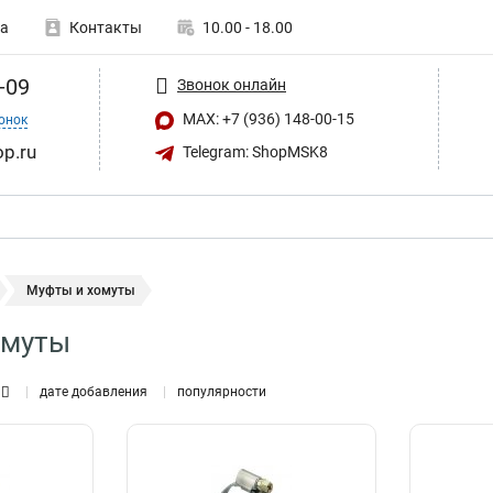
а
Контакты
10.00 - 18.00
-09
Звонок онлайн
MAX: +7 (936) 148-00-15
онок
op.ru
Telegram: ShopMSK8
Муфты и хомуты
омуты
дате добавления
популярности