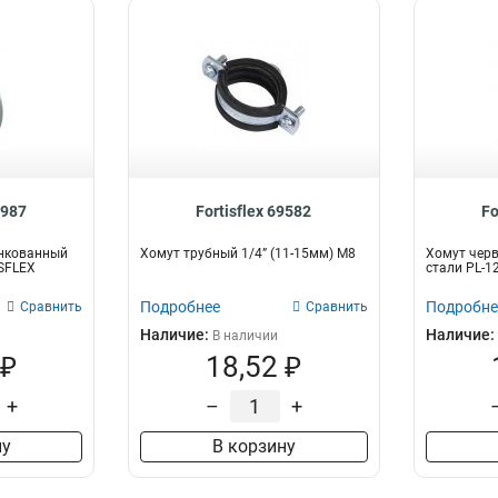
8987
Fortisflex 69582
Fo
нкованный
Хомут трубный 1/4” (11-15мм) М8
Хомут чер
ISFLEX
стали PL-12
Подробнее
Подробне
Сравнить
Сравнить
Наличие:
Наличие:
В наличии
 ₽
18,52 ₽
+
–
+
ну
В корзину