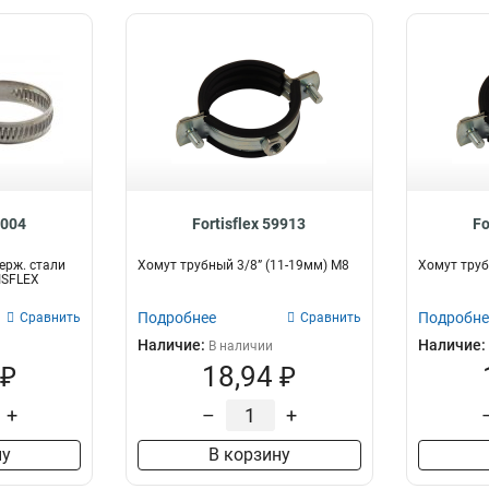
9004
Fortisflex 59913
Fo
ерж. стали
Хомут трубный 3/8” (11-19мм) М8
Хомут труб
ISFLEX
Подробнее
Подробне
Сравнить
Сравнить
Наличие:
Наличие:
В наличии
 ₽
18,94 ₽
+
–
+
ну
В корзину