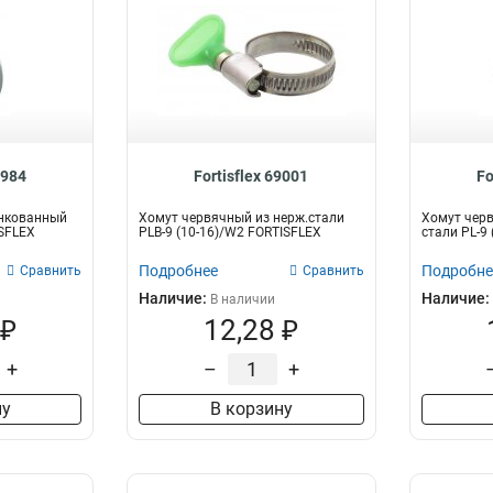
8984
Fortisflex 69001
Fo
нкованный
Хомут червячный из нерж.стали
Хомут чер
ISFLEX
PLB-9 (10-16)/W2 FORTISFLEX
стали PL-9
Подробнее
Подробне
Сравнить
Сравнить
Наличие:
Наличие:
В наличии
 ₽
12,28 ₽
+
–
+
ну
В корзину