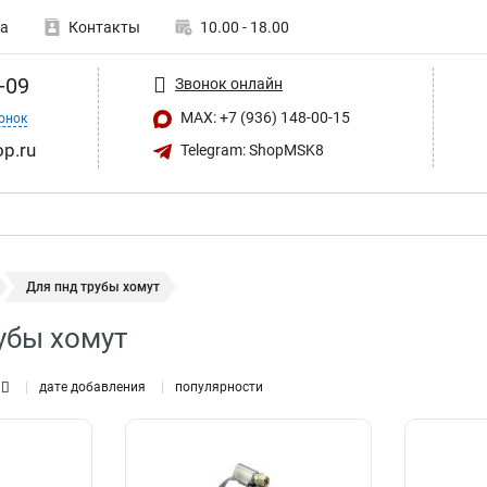
а
Контакты
10.00 - 18.00
-09
Звонок онлайн
MAX: +7 (936) 148-00-15
онок
op.ru
Telegram: ShopMSK8
Для пнд трубы хомут
убы хомут
дате добавления
популярности