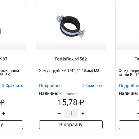
8987
Fortisflex 69582
Fo
нкованный
Хомут трубный 1/4” (11-15мм) М8
Хомут чер
ISFLEX
стали PL-12
Подробнее
Подробне
Сравнить
Сравнить
Наличие:
Наличие:
В наличии
 ₽
15,78 ₽
+
–
+
ну
В корзину