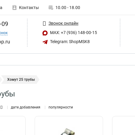
а
Контакты
10.00 - 18.00
-09
Звонок онлайн
MAX: +7 (936) 148-00-15
онок
op.ru
Telegram: ShopMSK8
Хомут 25 трубы
рубы
дате добавления
популярности