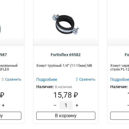
8987
Fortisflex 69582
Fo
нкованный
Хомут трубный 1/4” (11-15мм) М8
Хомут чер
ISFLEX
стали PL-12
Подробнее
Подробне
Сравнить
Сравнить
Наличие:
Наличие:
В наличии
 ₽
15,78 ₽
+
–
+
ну
В корзину