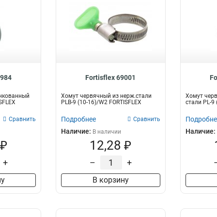
8984
Fortisflex 69001
Fo
нкованный
Хомут червячный из нерж.стали
Хомут чер
ISFLEX
PLB-9 (10-16)/W2 FORTISFLEX
стали PL-9
Подробнее
Подробне
Сравнить
Сравнить
Наличие:
Наличие:
В наличии
 ₽
12,28 ₽
+
–
+
ну
В корзину