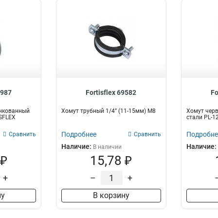
8987
Fortisflex 69582
Fo
нкованный
Хомут трубный 1/4” (11-15мм) М8
Хомут чер
ISFLEX
стали PL-12
Подробнее
Подробне
Сравнить
Сравнить
Наличие:
Наличие:
В наличии
 ₽
15,78 ₽
+
–
+
ну
В корзину