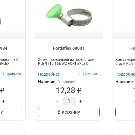
8984
Fortisflex 69001
Fo
нкованный
Хомут червячный из нерж.стали
Хомут чер
ISFLEX
PLB-9 (10-16)/W2 FORTISFLEX
стали PL-9
Подробнее
Подробне
Сравнить
Сравнить
Наличие:
Наличие:
В наличии
 ₽
12,28 ₽
+
–
+
ну
В корзину