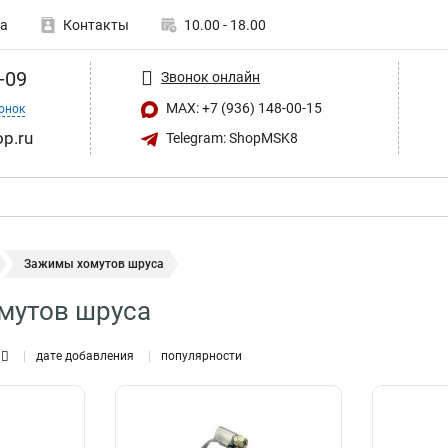
а
Контакты
10.00 - 18.00
-09
Звонок онлайн
MAX: +7 (936) 148-00-15
онок
op.ru
Telegram: ShopMSK8
Зажимы хомутов шруса
мутов шруса
дате добавления
популярности