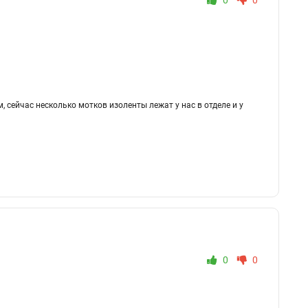
0
0
м, сейчас несколько мотков изоленты лежат у нас в отделе и у
0
0