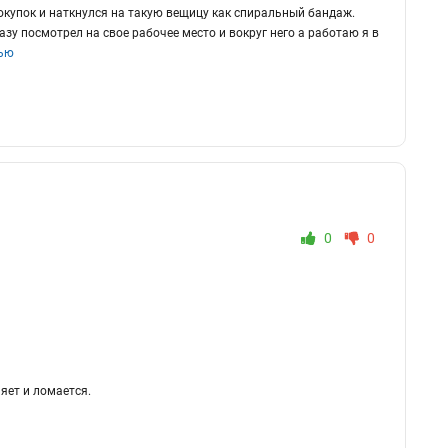
покупок и наткнулся на такую вещицу как спиральный бандаж.
азу посмотрел на свое рабочее место и вокруг него а работаю я в
тью
0
0
яет и ломается.