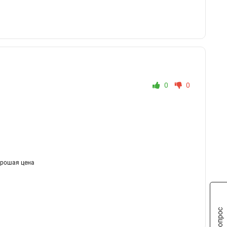
0
0
орошая цена