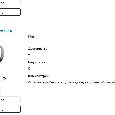
ее
ну
ex 68961
Raul
Достоинства
+
Недостатки
0
Комментарий
 ₽
Аспиральный бинт пригодился для нужной мне работы, х
+
ее
ну