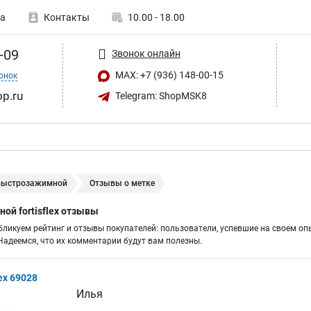
а
Контакты
10.00 - 18.00
-09
Звонок онлайн
MAX: +7 (936) 148-00-15
онок
op.ru
Telegram: ShopMSK8
быстрозажимной
Отзывы о метке
ой fortisflex отзывы
бликуем рейтинг и отзывы покупателей: пользователи, успевшие на своем оп
адеемся, что их комментарии будут вам полезны.
ex 69028
Илья