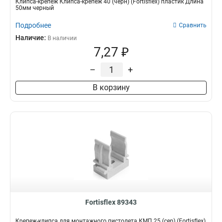
Клипса-крепеж Клипса-крепеж 40 (черн) (Fortisflex) пластик Длина
50мм черный
Подробнее
Сравнить
Наличие:
В наличии
7,27 ₽
–
+
В корзину
Fortisflex 89343
Крепеж-клипса для монтажного пистолета КМП 25 (сер) (Fortisflex)