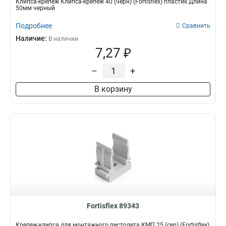
Клипса-крепеж Клипса-крепеж 40 (черн) (Fortisflex) пластик Длина
50мм черный
Подробнее
Сравнить
Наличие:
В наличии
7,27 ₽
–
+
В корзину
Fortisflex 89343
Крепеж-клипса для монтажного пистолета КМП 25 (сер) (Fortisflex)