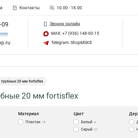
а
Контакты
10.00 - 18.00
-09
Звонок онлайн
MAX: +7 (936) 148-00-15
онок
op.ru
Telegram: ShopMSK8
трубные 20 мм fortisflex
ные 20 мм fortisflex
Материал
Цвет
Дер
Пластик
Белый
19
4
Серый
21