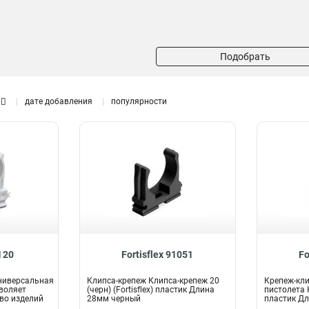
Подобрать
дате добавления
популярности
Ш 20
Fortisflex 91051
Fo
ниверсальная
Клипса-крепеж Клипса-крепеж 20
Крепеж-кл
воляет
(черн) (Fortisflex) пластик Длина
пистолета К
во изделий
28мм черный
пластик Д