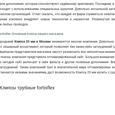
ров дополнения, которые способствуют надёжному креплению. Последнее, в
исходит с использованием специальных шурупов. Довольно актуальной кате
ислом организаций. Стоит сказать, что каждая из фирм стремиться обеспеч
мпании усиленно внедряют новые технологии и наработки. Упомянутая в
ки любых проводов.
ortisflex Основные плюсы нашего магазина
продажей
Клипса 20 мм в Москве
занимаются многие компании. Довольно
 обширный ассортимент, который позволяет без каких-либо затруднений сд
 выбором представители магазина смогут разъяснить все непонятные момент
 поиска компания представила оптимизированный сайт. Большое внимание б
то сегодня сайт включает в себя фильтр и другие полезные дополнения. Вс
 затруднений. Также компанией был в значительной мере оптимизирован 
тличается низкими значениями, даст возможность Клипса 20 мм купить с су
липсы трубные fortisflex