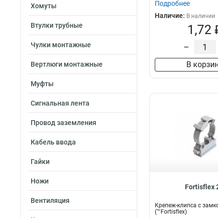
Подробнее
Хомуты
Наличие:
В наличии
Втулки трубные
1,72 
Чулки монтажные
–
В корзи
Вертлюги монтажные
Муфты
Сигнальная лента
Провод заземления
Кабель ввода
Гайки
Ножи
Fortisflex 
Вентиляция
Крепеж-клипса с замк
(™Fortisflex)