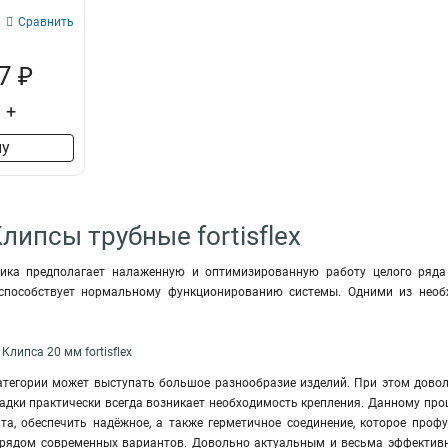
Сравнить
7 ₽
+
ну
липсы трубные fortisflex
ика предполагает налаженную и оптимизированную работу целого ряда 
способствует нормальному функционированию системы. Одними из необ
липса 20 мм fortisflex
категории может выступать большое разнообразие изделий. При этом дово
адки практически всегда возникает необходимость крепления. Данному про
ата, обеспечить надёжное, а также герметичное соединение, которое проф
рядом современных вариантов. Довольно актуальным и весьма эффективн