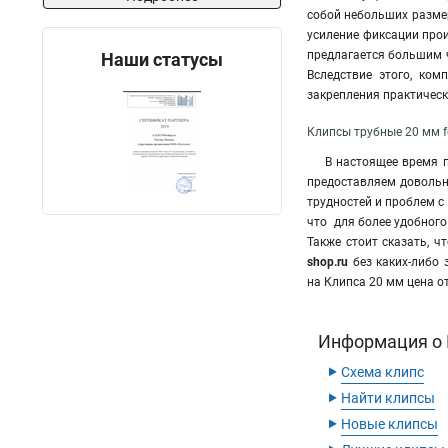
собой небольших разме
усиление фиксации про
предлагается большим ч
Наши статусы
Вследствие этого, ко
закрепления практичес
Клипсы трубные 20 мм f
В настоящее время 
предоставляем довольно
трудностей и проблем с
что для более удобного
Также стоит сказать, ч
shop.ru
без каких-либо
на Клипса 20 мм цена о
Информация о К
‣
Схема клипс
‣
Найти клипсы
‣
Новые клипсы