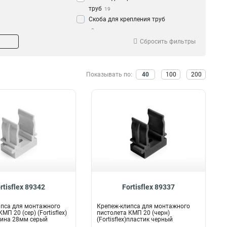
труб
19
Скоба для крепления труб
0
Сбросить фильтры
Показывать по:
40
100
200
rtisflex 89342
Fortisflex 89337
ипса для монтажного
Крепеж-клипса для монтажного
МП 20 (сер) (Fortisflex)
пистолета КМП 20 (черн)
лина 28мм серый
(Fortisflex)пластик черный