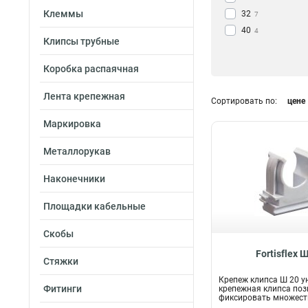
Клеммы
32
7
40
4
Клипсы трубные
50
3
63
1
Коробка распаячная
110
1
Лента крепежная
Сортировать по:
цене
Маркировка
Металлорукав
Наконечники
Площадки кабельные
Скобы
Fortisflex 
Стяжки
Крепеж клипса Ш 20 у
Фитинги
крепежная клипса поз
фиксировать множест
имеющ...