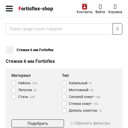
Контакты
Войти
Корзина
Стяжки 6 мм Fortisflex
Стяжки 6 мм Fortisflex
Материал
Тип
Нейлон
Кабельный
163
97
Липучка
Монтажный
62
35
Сталь
Силовой хомут
228
180
Стяжка хомут
133
Дюбель хомутом
12
Стяжка
Длина
Цвет
660
Сбросить фильтры
Подобрать
Хомут
2
100
Белый
23
133