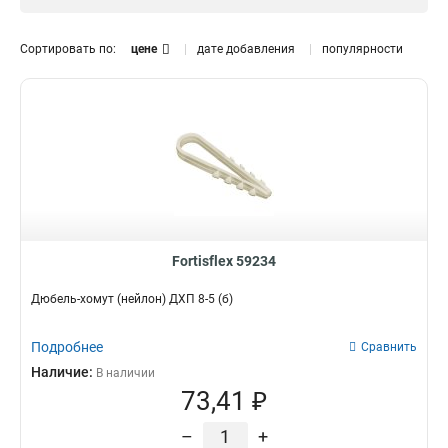
Дюбель-хомут
14
150
Желтый
34
12
200
Синий
54
17
Сортировать по:
цене
дате добавления
популярности
250
Серый
19
116
300
Красный
68
45
350
Зеленый
Диаметр
16
15
400
Черный
38
156
3 мм
20
500
26
4 мм
23
600
25
5 мм
31
1000
18
6 мм
5
8 мм
32
9 мм
Fortisflex 59234
12
10 мм
6
Дюбель-хомут (нейлон) ДХП 8-5 (б)
11 мм
2
12 мм
56
Подробнее
Сравнить
16 мм
12
Наличие:
В наличии
20 мм
29
73,41 ₽
25 мм
18
50 мм
5
–
+