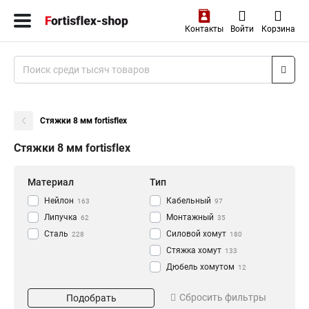
Контакты
Войти
Корзина
Стяжки 8 мм fortisflex
Стяжки 8 мм fortisflex
Материал
Тип
Нейлон
Кабельный
163
97
Липучка
Монтажный
62
35
Сталь
Силовой хомут
228
180
Стяжка хомут
133
Дюбель хомутом
12
Стяжка
Длина
Цвет
660
Сбросить фильтры
Подобрать
Хомут
2
100
Белый
23
133