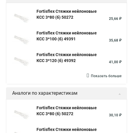
Стяжка хомут нейлоновый 100 мм
Крепления на стяжках
Fortisflex Стяжки нейлоновые
КСС 3*80 (б) 50272
Стяжка alt
Хомуты стяжки труб
Стяжки магазин
25,66 ₽
Стяжка от ооо
Расценка стяжка
Fortisflex Стяжки нейлоновые
Стяжки для кабелей металлические
КСС 3*100 (б) 49391
35,68 ₽
Металлические ленты стяжки
Пружинный стяжки
Fortisflex Стяжки нейлоновые
Хомут стяжка это
Хомут стяжка саморез
КСС 3*120 (б) 49392
41,00 ₽
Купить стяжки кабельную
Пыльник шруса стяжки
Конфирмат стяжки
Мешок стяжки
Хорошие стяжки
Показать больше
Расценка смета армирование стяжки
Аналоги по характеристикам
Хомуты стяжки нейлон
Хомуты стяжки труба
Стяжки маркеры
Стяжка нейлоновые 100шт черные
Fortisflex Стяжки нейлоновые
КСС 3*80 (б) 50272
Прайс на цены по стяжке
Площадка для стяжки купить
30,10 ₽
Стяжек магазин
Стяжка толщиной 20 мм
Fortisflex Стяжки нейлоновые