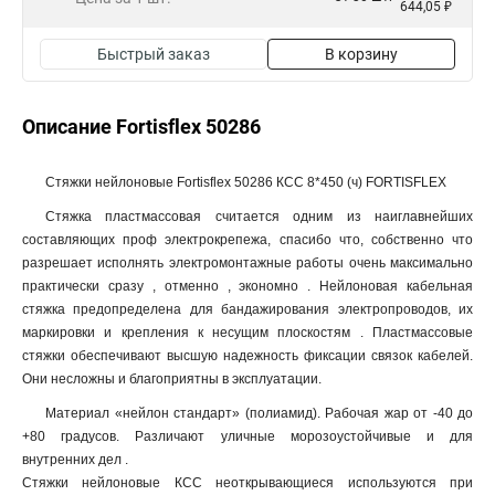
644,05 ₽
Быстрый заказ
В корзину
Описание Fortisflex 50286
Стяжки нейлоновые Fortisflex 50286 КСС 8*450 (ч) FORTISFLEX
Стяжка пластмассовая считается одним из наиглавнейших
составляющих проф электрокрепежа, спасибо что, собственно что
разрешает исполнять электромонтажные работы очень максимально
практически сразу , отменно , экономно . Нейлоновая кабельная
стяжка предопределена для бандажирования электропроводов, их
маркировки и крепления к несущим плоскостям . Пластмассовые
стяжки обеспечивают высшую надежность фиксации связок кабелей.
Они несложны и благоприятны в эксплуатации.
Материал «нейлон стандарт» (полиамид). Рабочая жар от -40 до
+80 градусов. Различают уличные морозоустойчивые и для
внутренних дел .
Стяжки нейлоновые КСС неоткрывающиеся используются при