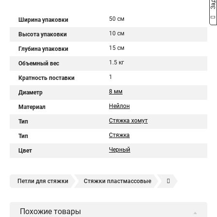
50 см
Ширина упаковки
10 см
Высота упаковки
15 см
Глубина упаковки
1.5 кг
Объемный вес
1
Кратность поставки
8 мм
Диаметр
Нейлон
Материал
Стяжка хомут
Тип
Стяжка
Тип
Черный
Цвет
Петли для стяжки
Стяжки пластмассовые
Крепления стяжки
Стяжка 6 см
Стяжки расценка
Похожие товары
Стяжки зажим
Хомут стяжка нейлоновая купить в