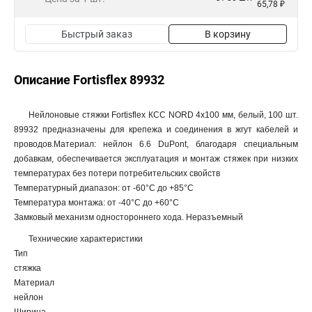
65,78 ₽
Быстрый заказ
В корзину
Описание Fortisflex 89932
Нейлоновые стяжки Fortisflex КСС NORD 4x100 мм, белый, 100 шт.
89932 предназначены для крепежа и соединения в жгут кабелей и
проводов.Материал: нейлон 6.6 DuPont, благодаря специальным
добавкам, обеспечивается эксплуатация и монтаж стяжек при низких
температурах без потери потребительских свойств
Температурный диапазон: от -60°C до +85°C
Температура монтажа: от -40°C до +60°C
Замковый механизм одностороннего хода. Неразъемный
Технические характеристики
Тип
стяжка
Материал
нейлон