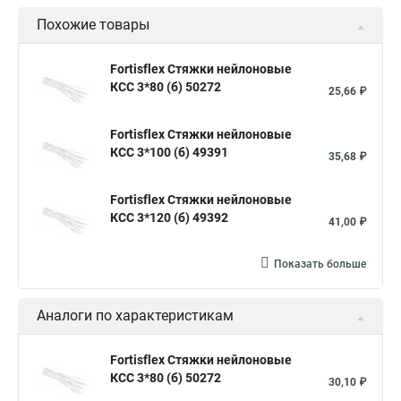
Похожие товары
Стяжки зажим
Хомут стяжка нейлоновая купить в
Стяжка хомут нейлоновый 100 мм
Крепления на стяжках
Fortisflex Стяжки нейлоновые
КСС 3*80 (б) 50272
Стяжка alt
Хомуты стяжки труб
Стяжки магазин
25,66 ₽
Стяжка от ооо
Расценка стяжка
Fortisflex Стяжки нейлоновые
Стяжки для кабелей металлические
КСС 3*100 (б) 49391
35,68 ₽
Металлические ленты стяжки
Пружинный стяжки
Fortisflex Стяжки нейлоновые
Хомут стяжка это
Хомут стяжка саморез
КСС 3*120 (б) 49392
41,00 ₽
Купить стяжки кабельную
Пыльник шруса стяжки
Конфирмат стяжки
Мешок стяжки
Хорошие стяжки
Показать больше
Расценка смета армирование стяжки
Аналоги по характеристикам
Хомуты стяжки нейлон
Хомуты стяжки труба
Стяжки маркеры
Стяжка нейлоновые 100шт черные
Fortisflex Стяжки нейлоновые
КСС 3*80 (б) 50272
Прайс на цены по стяжке
Площадка для стяжки купить
30,10 ₽