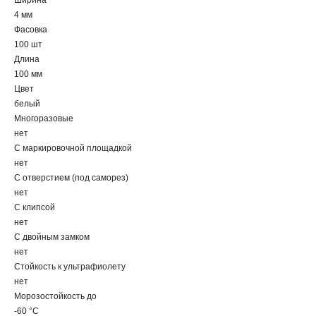
Ширина
4 мм
Фасовка
100 шт
Длина
100 мм
Цвет
белый
Многоразовые
нет
С маркировочной площадкой
нет
С отверстием (под саморез)
нет
С клипсой
нет
С двойным замком
нет
Стойкость к ультрафиолету
нет
Морозостойкость до
-60 °С