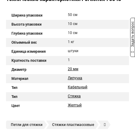
50 см
Ширина упаковки
Задать вопрос
10 см
Высота упаковки
10 см
Глубина упаковки
1 кг
Объемный вес
штуки
Единица измерения
1
Кратность поставки
20 мм
Диаметр
Липучка
Материал
Кабельный
Тип
Стяжка
Тип
Желтый
Цвет
Петли для стяжки
Стяжки пластмассовые
Крепления стяжки
Стяжка 6 см
Стяжки расценка