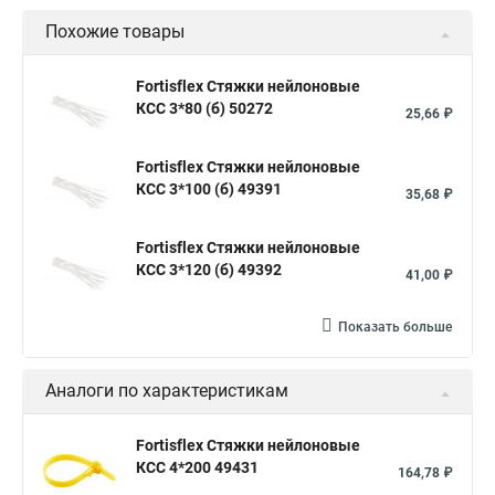
Похожие товары
Стяжки зажим
Хомут стяжка нейлоновая купить в
Стяжка хомут нейлоновый 100 мм
Крепления на стяжках
Fortisflex Стяжки нейлоновые
КСС 3*80 (б) 50272
Стяжка alt
Хомуты стяжки труб
Стяжки магазин
25,66 ₽
Стяжка от ооо
Расценка стяжка
Fortisflex Стяжки нейлоновые
Стяжки для кабелей металлические
КСС 3*100 (б) 49391
35,68 ₽
Металлические ленты стяжки
Пружинный стяжки
Fortisflex Стяжки нейлоновые
Хомут стяжка это
Хомут стяжка саморез
КСС 3*120 (б) 49392
41,00 ₽
Купить стяжки кабельную
Пыльник шруса стяжки
Конфирмат стяжки
Мешок стяжки
Хорошие стяжки
Показать больше
Расценка смета армирование стяжки
Аналоги по характеристикам
Хомуты стяжки нейлон
Хомуты стяжки труба
Стяжки маркеры
Стяжка нейлоновые 100шт черные
Fortisflex Стяжки нейлоновые
КСС 4*200 49431
Прайс на цены по стяжке
Площадка для стяжки купить
164,78 ₽