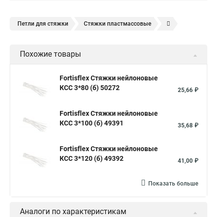
Петли для стяжки
Стяжки пластмассовые
Крепления стяжки
Стяжка 6 см
Стяжки расценка
Похожие товары
Стяжки зажим
Хомут стяжка нейлоновая купить в
Стяжка хомут нейлоновый 100 мм
Крепления на стяжках
Fortisflex Стяжки нейлоновые
КСС 3*80 (б) 50272
Стяжка alt
Хомуты стяжки труб
Стяжки магазин
25,66 ₽
Стяжка от ооо
Расценка стяжка
Fortisflex Стяжки нейлоновые
Стяжки для кабелей металлические
КСС 3*100 (б) 49391
35,68 ₽
Металлические ленты стяжки
Пружинный стяжки
Fortisflex Стяжки нейлоновые
Хомут стяжка это
Хомут стяжка саморез
КСС 3*120 (б) 49392
41,00 ₽
Купить стяжки кабельную
Пыльник шруса стяжки
Конфирмат стяжки
Мешок стяжки
Хорошие стяжки
Показать больше
Расценка смета армирование стяжки
Аналоги по характеристикам
Хомуты стяжки нейлон
Хомуты стяжки труба