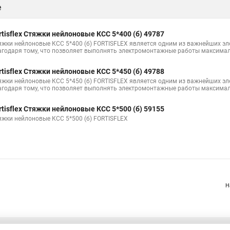
е
нструмент
Стяжки на коробку
Что такое хомут стяжка
Купить
Стяжка до 30 мм
Пластиковые стяжки хомуты ту
Стяжка от 10 м
rtisflex Стяжки нейлоновые КСС 5*400 (б) 49787
яжки нейлоновые КСС 5*400 (б) FORTISFLEX является одним из важнейших э
руба металлопластиковая в стяжку
Стяжки металлическия для кабеля
агодаря тому, что позволяет выполнять электромонтажные работы максимал
Стяжка липучкой
Куплю кабельные стяжки
Стяжки 350
Гайк
rtisflex Стяжки нейлоновые КСС 5*450 (б) 49788
яжки нейлоновые КСС 5*450 (б) FORTISFLEX является одним из важнейших э
яжка 120
Металлические стяжки для труб
Металлические стяжки 
агодаря тому, что позволяет выполнять электромонтажные работы максимал
rtisflex Стяжки нейлоновые КСС 5*500 (б) 59155
яжки нейлоновые КСС 5*500 (б) FORTISFLEX
Н