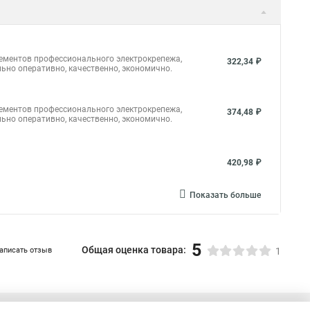
 кабельную стяжку
Стяжки г1
Шпилька стяжка
м
Кабельная стяжка под винт
Прайс цен на стяжку
лементов профессионального электрокрепежа,
322,34 ₽
Купить кабельный стяжка
Купить кабельный стяжка
ьно оперативно, качественно, экономично.
а для стяжек
Хомут стяжка нейлоновая 100 мм
лементов профессионального электрокрепежа,
для труб
374,48 ₽
ьно оперативно, качественно, экономично.
420,98 ₽
Показать больше
5
Общая оценка товара:
аписать отзыв
1