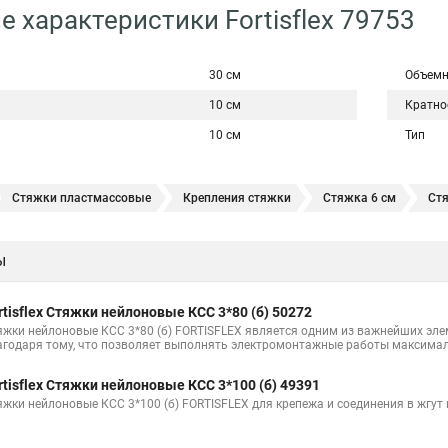
е характеристики Fortisflex 79753
30 см
Объемн
10 см
Кратно
10 см
Тип
Стяжки пластмассовые
Крепления стяжки
Стяжка 6 см
Ст
овая купить в
Стяжка хомут нейлоновый 100 мм
Крепления на ст
ы
Стяжка от ооо
Расценка стяжка
Стяжки для кабелей металличес
Хомут стяжка саморез
Купить стяжки кабельную
Пыльник шрус
rtisflex Стяжки нейлоновые КСС 3*80 (б) 50272
Расценка смета армирование стяжки
Хомуты стяжки нейлон
Хом
яжки нейлоновые КСС 3*80 (б) FORTISFLEX является одним из важнейших эл
агодаря тому, что позволяет выполнять электромонтажные работы максимал
100шт черные
Прайс на цены по стяжке
Площадка для стяжки куп
rtisflex Стяжки нейлоновые КСС 3*100 (б) 49391
Стяжка монтажная с площадкой
Стяжка крепления
Стяжка пласт
яжки нейлоновые КСС 3*100 (б) FORTISFLEX для крепежа и соединения в жгут
уса