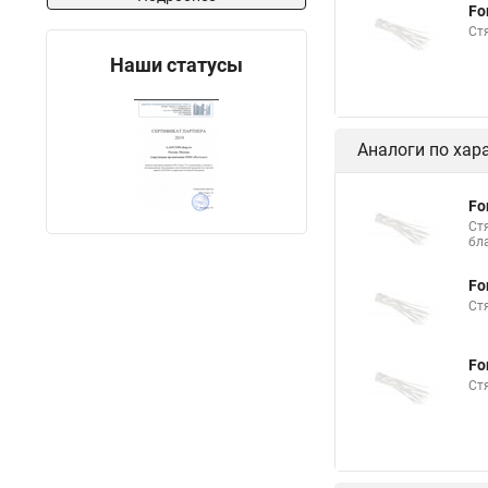
Fo
Стяжка на 400 мм
Ст
Межсекционной стяж
Наши статусы
Стяжки шурупы
Стяжка и трубы отоп
Аналоги по хар
Стяжки пластиковые
Стяжки кабельные и
Fo
Ст
Стяжки нейлоновые 
бл
Сколько стоит стяжк
Fo
Стяжки резиновые дл
Ст
Хомуты стяжки плас
Fo
Многоразовая стяжк
Ст
Саморезы для маяко
Стяжка нейлоновая д
Липучка стяжки