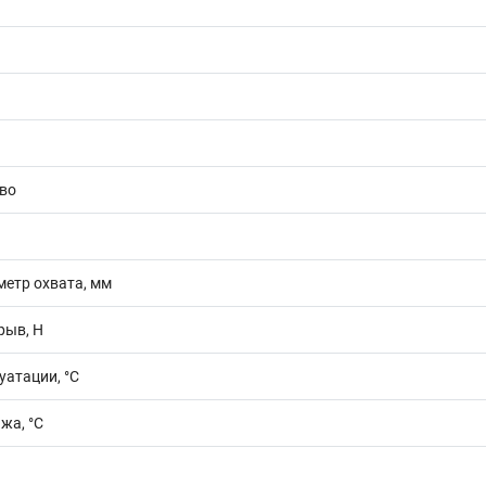
во
етр охвата, мм
рыв, Н
уатации, °C
жа, °C