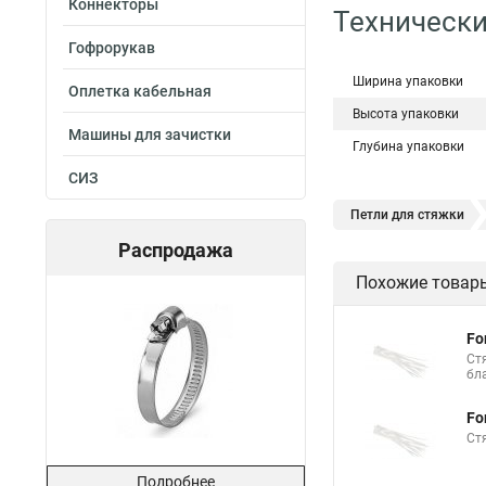
Коннекторы
Технически
Гофрорукав
Ширина упаковки
Оплетка кабельная
Высота упаковки
Машины для зачистки
Глубина упаковки
СИЗ
Петли для стяжки
Распродажа
Хомут стяжка нейлон
Похожие товар
Стяжки магазин
Хомут стяжка это
Fo
Хорошие стяжки
Ст
бл
Стяжка нейлоновые 
Fo
Стяжки толстые
Ст
Стяжка хомутов шр
Подробнее