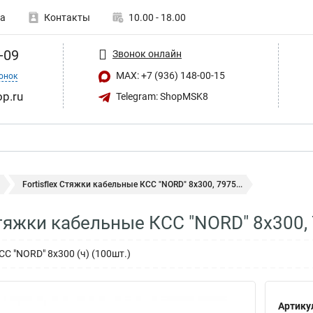
а
Контакты
10.00 - 18.00
-09
Звонок онлайн
MAX: +7 (936) 148-00-15
онок
op.ru
Telegram: ShopMSK8
Fortisflex Стяжки кабельные КСС "NORD" 8х300, 7975...
 Стяжки кабельные КСС "NORD" 8х300,
С "NORD" 8х300 (ч) (100шт.)
Артику