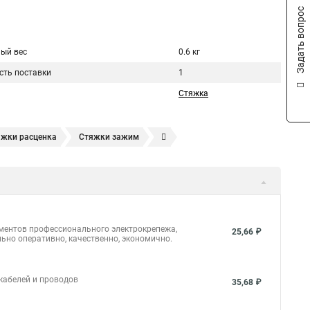
Задать вопрос
ый вес
0.6 кг
сть поставки
1
Стяжка
яжки расценка
Стяжки зажим
яжках
Стяжка alt
Хомуты стяжки труб
кие
Металлические ленты стяжки
Пружинный стяжки
а стяжки
Конфирмат стяжки
Мешок стяжки
уты стяжки труба
Стяжки маркеры
ементов профессионального электрокрепежа,
25,66 ₽
ьно оперативно, качественно, экономично.
ить
Стяжек магазин
Стяжка толщиной 20 мм
массовая что это
Стяжка в 10 это
 кабелей и проводов
35,68 ₽