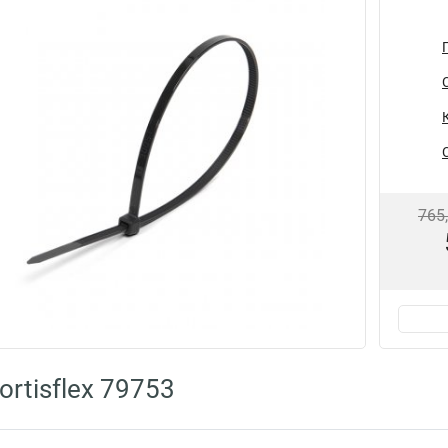
765
rtisflex 79753