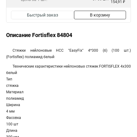
154,91 ₽
Быстрый заказ
В корзину
Описание Fortisflex 84804
Стяжки нейлоновые НСС "EasyFix" 4*300 (б) (100 шт.)
(Fortisflex) полиамид белый
Технические характеристики нейлоновых стяжек FORTISFLEX 4x300
белый
Тип
стяжка
Материал
полиамид
Ширина
4 мм
Фасовка
100 шт
Длина