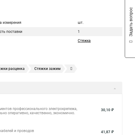
Задать вопрос
а измерения
шт.
сть поставки
1
Стяжка
яжки расценка
Стяжки зажим
яжках
Стяжка alt
Хомуты стяжки труб
кие
Металлические ленты стяжки
Пружинный стяжки
а стяжки
Конфирмат стяжки
Мешок стяжки
уты стяжки труба
Стяжки маркеры
ементов профессионального электрокрепежа,
30,10 ₽
ьно оперативно, качественно, экономично.
ить
Стяжек магазин
Стяжка толщиной 20 мм
массовая что это
Стяжка в 10 это
 кабелей и проводов
41,87 ₽