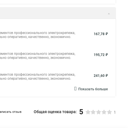
яжка кабельная хомут
Модели стяжек
 кабельную стяжку
Стяжки г1
Шпилька стяжка
м
Кабельная стяжка под винт
Прайс цен на стяжку
лементов профессионального электрокрепежа,
167,78 ₽
Купить кабельный стяжка
Купить кабельный стяжка
ьно оперативно, качественно, экономично.
а для стяжек
Хомут стяжка нейлоновая 100 мм
лементов профессионального электрокрепежа,
для труб
195,72 ₽
ьно оперативно, качественно, экономично.
лементов профессионального электрокрепежа,
241,60 ₽
ьно оперативно, качественно, экономично.
Показать больше
5
Общая оценка товара:
аписать отзыв
1