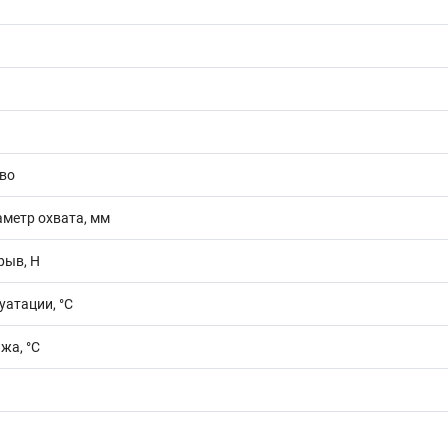
во
метр охвата, мм
рыв, Н
уатации, °C
жа, °C