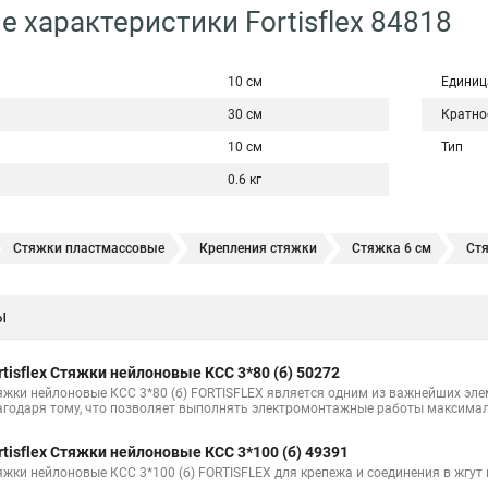
е характеристики Fortisflex 84818
10 см
Единиц
30 см
Кратно
10 см
Тип
0.6 кг
Стяжки пластмассовые
Крепления стяжки
Стяжка 6 см
Ст
овая купить в
Стяжка хомут нейлоновый 100 мм
Крепления на ст
ы
Стяжка от ооо
Расценка стяжка
Стяжки для кабелей металличес
Хомут стяжка саморез
Купить стяжки кабельную
Пыльник шрус
rtisflex Стяжки нейлоновые КСС 3*80 (б) 50272
Расценка смета армирование стяжки
Хомуты стяжки нейлон
Хом
яжки нейлоновые КСС 3*80 (б) FORTISFLEX является одним из важнейших эл
агодаря тому, что позволяет выполнять электромонтажные работы максимал
100шт черные
Прайс на цены по стяжке
Площадка для стяжки куп
rtisflex Стяжки нейлоновые КСС 3*100 (б) 49391
Стяжка монтажная с площадкой
Стяжка крепления
Стяжка пласт
яжки нейлоновые КСС 3*100 (б) FORTISFLEX для крепежа и соединения в жгут