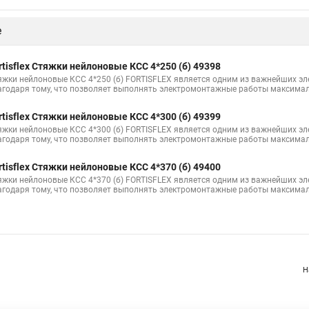
Черные стяжки
Кабель стяжка купить
Крепление стяжкой
Ст
е
нструмент
Стяжки на коробку
Что такое хомут стяжка
Купить
Стяжка до 30 мм
Пластиковые стяжки хомуты ту
Стяжка от 10 м
rtisflex Стяжки нейлоновые КСС 4*250 (б) 49398
яжки нейлоновые КСС 4*250 (б) FORTISFLEX является одним из важнейших э
руба металлопластиковая в стяжку
Стяжки металлическия для кабеля
агодаря тому, что позволяет выполнять электромонтажные работы максимал
Стяжка липучкой
Куплю кабельные стяжки
Стяжки 350
Гайк
rtisflex Стяжки нейлоновые КСС 4*300 (б) 49399
яжки нейлоновые КСС 4*300 (б) FORTISFLEX является одним из важнейших э
яжка 120
Металлические стяжки для труб
Металлические стяжки 
агодаря тому, что позволяет выполнять электромонтажные работы максимал
rtisflex Стяжки нейлоновые КСС 4*370 (б) 49400
яжки нейлоновые КСС 4*370 (б) FORTISFLEX является одним из важнейших э
агодаря тому, что позволяет выполнять электромонтажные работы максимал
Н