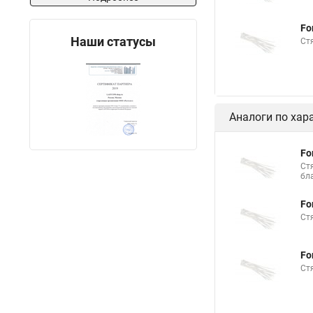
Стяжка хомутов шр
Fo
Стяжка на 400 мм
Наши статусы
Ст
Межсекционной стяж
Стяжки шурупы
Стяжка и трубы отоп
Аналоги по хар
Стяжки пластиковые
Стяжки кабельные и
Fo
Ст
Стяжки нейлоновые 
бл
Сколько стоит стяжк
Fo
Стяжки резиновые дл
Ст
Хомуты стяжки плас
Fo
Многоразовая стяжк
Ст
Саморезы для маяко
Стяжка нейлоновая д