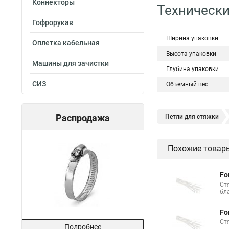
Коннекторы
Технически
Гофрорукав
Ширина упаковки
Оплетка кабельная
Высота упаковки
Машины для зачистки
Глубина упаковки
СИЗ
Объемный вес
Распродажа
Петли для стяжки
Хомут стяжка нейлон
Похожие товар
Стяжки магазин
Хомут стяжка это
Fo
Хорошие стяжки
Ст
бл
Стяжка нейлоновые 
Fo
Стяжки толстые
Ст
Подробнее