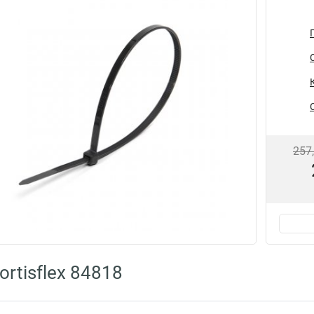
257
rtisflex 84818