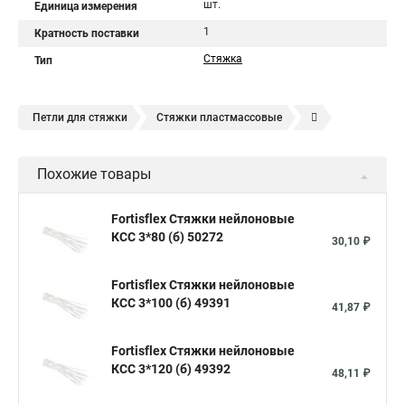
шт.
Единица измерения
1
Кратность поставки
Стяжка
Тип
Петли для стяжки
Стяжки пластмассовые
Крепления стяжки
Стяжка 6 см
Стяжки расценка
Похожие товары
Стяжки зажим
Хомут стяжка нейлоновая купить в
Стяжка хомут нейлоновый 100 мм
Крепления на стяжках
Fortisflex Стяжки нейлоновые
КСС 3*80 (б) 50272
Стяжка alt
Хомуты стяжки труб
Стяжки магазин
30,10 ₽
Стяжка от ооо
Расценка стяжка
Fortisflex Стяжки нейлоновые
Стяжки для кабелей металлические
КСС 3*100 (б) 49391
41,87 ₽
Металлические ленты стяжки
Пружинный стяжки
Fortisflex Стяжки нейлоновые
Хомут стяжка это
Хомут стяжка саморез
КСС 3*120 (б) 49392
48,11 ₽
Купить стяжки кабельную
Пыльник шруса стяжки