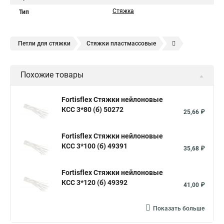
Стяжка
Тип
Петли для стяжки
Стяжки пластмассовые
Крепления стяжки
Стяжка 6 см
Стяжки расценка
Похожие товары
Стяжки зажим
Хомут стяжка нейлоновая купить в
Стяжка хомут нейлоновый 100 мм
Крепления на стяжках
Fortisflex Стяжки нейлоновые
КСС 3*80 (б) 50272
Стяжка alt
Хомуты стяжки труб
Стяжки магазин
25,66 ₽
Стяжка от ооо
Расценка стяжка
Fortisflex Стяжки нейлоновые
Стяжки для кабелей металлические
КСС 3*100 (б) 49391
35,68 ₽
Металлические ленты стяжки
Пружинный стяжки
Fortisflex Стяжки нейлоновые
Хомут стяжка это
Хомут стяжка саморез
КСС 3*120 (б) 49392
41,00 ₽
Купить стяжки кабельную
Пыльник шруса стяжки
Конфирмат стяжки
Мешок стяжки
Хорошие стяжки
Показать больше