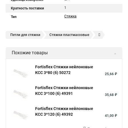
1
Кратность поставки
Стяжка
Тип
Петли для стяжки
Стяжки пластмассовые
Крепления стяжки
Стяжка 6 см
Стяжки расценка
Похожие товары
Стяжки зажим
Хомут стяжка нейлоновая купить в
Стяжка хомут нейлоновый 100 мм
Крепления на стяжках
Fortisflex Стяжки нейлоновые
КСС 3*80 (б) 50272
Стяжка alt
Хомуты стяжки труб
Стяжки магазин
25,66 ₽
Стяжка от ооо
Расценка стяжка
Fortisflex Стяжки нейлоновые
Стяжки для кабелей металлические
КСС 3*100 (б) 49391
35,68 ₽
Металлические ленты стяжки
Пружинный стяжки
Fortisflex Стяжки нейлоновые
Хомут стяжка это
Хомут стяжка саморез
КСС 3*120 (б) 49392
41,00 ₽
Купить стяжки кабельную
Пыльник шруса стяжки