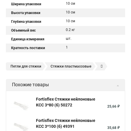
10 см
Ширина упаковки
10 см
Высота упаковки
10 см
Глубина упаковки
0.2 кг
Объемный вес
шт.
Единица измерения
1
Кратность поставки
Петли для стяжки
Стяжки пластмассовые
Крепления стяжки
Стяжка 6 см
Стяжки расценка
Похожие товары
Стяжки зажим
Хомут стяжка нейлоновая купить в
Стяжка хомут нейлоновый 100 мм
Крепления на стяжках
Fortisflex Стяжки нейлоновые
КСС 3*80 (б) 50272
Стяжка alt
Хомуты стяжки труб
Стяжки магазин
25,66 ₽
Стяжка от ооо
Расценка стяжка
Fortisflex Стяжки нейлоновые
Стяжки для кабелей металлические
КСС 3*100 (б) 49391
35,68 ₽