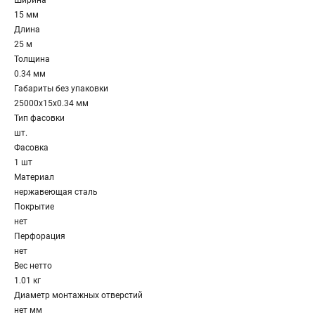
Ширина
15 мм
Длина
25 м
Толщина
0.34 мм
Габариты без упаковки
25000х15х0.34 мм
Тип фасовки
шт.
Фасовка
1 шт
Материал
нержавеющая сталь
Покрытие
нет
Перфорация
нет
Вес нетто
1.01 кг
Диаметр монтажных отверстий
нет мм