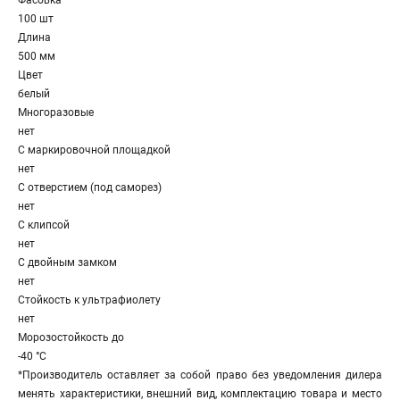
Фасовка
100 шт
Длина
500 мм
Цвет
белый
Многоразовые
нет
С маркировочной площадкой
нет
С отверстием (под саморез)
нет
С клипсой
нет
С двойным замком
нет
Стойкость к ультрафиолету
нет
Морозостойкость до
-40 °С
*Производитель оставляет за собой право без уведомления дилера
менять характеристики, внешний вид, комплектацию товара и место