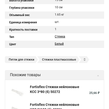
15 см
Высота упаковки
10 см
Глубина упаковки
1.65 кг
Объемный вес
шт.
Единица измерения
1
Кратность поставки
Стяжка
Тип
Белый
Цвет
Петли для стяжки
Стяжки пластмассовые
Крепления стяжки
Стяжка 6 см
Стяжки расценка
Похожие товары
Стяжки зажим
Хомут стяжка нейлоновая купить в
Стяжка хомут нейлоновый 100 мм
Крепления на стяжках
Fortisflex Стяжки нейлоновые
КСС 3*80 (б) 50272
Стяжка alt
Хомуты стяжки труб
Стяжки магазин
25,66 ₽
Стяжка от ооо
Расценка стяжка
Fortisflex Стяжки нейлоновые
Стяжки для кабелей металлические