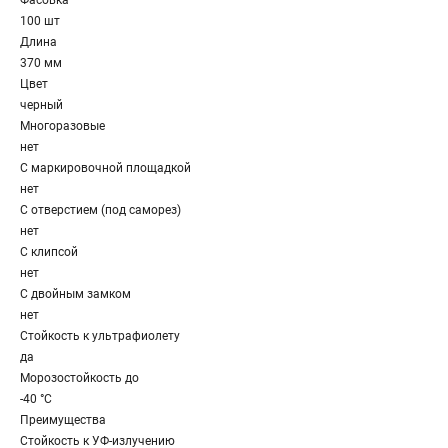
Фасовка
100 шт
Длина
370 мм
Цвет
черный
Многоразовые
нет
С маркировочной площадкой
нет
С отверстием (под саморез)
нет
С клипсой
нет
С двойным замком
нет
Стойкость к ультрафиолету
да
Морозостойкость до
-40 °С
Преимущества
Стойкость к УФ-излучению