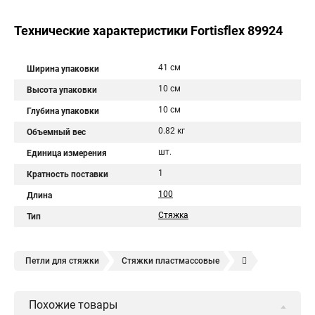
Технические характеристики Fortisflex 89924
41 см
Ширина упаковки
10 см
Высота упаковки
10 см
Глубина упаковки
0.82 кг
Объемный вес
шт.
Единица измерения
1
Кратность поставки
100
Длина
Стяжка
Тип
Петли для стяжки
Стяжки пластмассовые
Крепления стяжки
Стяжка 6 см
Стяжки расценка
Похожие товары
Стяжки зажим
Хомут стяжка нейлоновая купить в