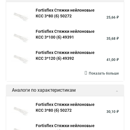
Стяжка хомут нейлоновый 100 мм
Крепления на стяжках
Fortisflex Стяжки нейлоновые
КСС 3*80 (б) 50272
Стяжка alt
Хомуты стяжки труб
Стяжки магазин
25,66 ₽
Стяжка от ооо
Расценка стяжка
Fortisflex Стяжки нейлоновые
Стяжки для кабелей металлические
КСС 3*100 (б) 49391
35,68 ₽
Металлические ленты стяжки
Пружинный стяжки
Fortisflex Стяжки нейлоновые
Хомут стяжка это
Хомут стяжка саморез
КСС 3*120 (б) 49392
41,00 ₽
Купить стяжки кабельную
Пыльник шруса стяжки
Конфирмат стяжки
Мешок стяжки
Хорошие стяжки
Показать больше
Расценка смета армирование стяжки
Аналоги по характеристикам
Хомуты стяжки нейлон
Хомуты стяжки труба
Стяжки маркеры
Стяжка нейлоновые 100шт черные
Fortisflex Стяжки нейлоновые
КСС 3*80 (б) 50272
Прайс на цены по стяжке
Площадка для стяжки купить
30,10 ₽
Стяжек магазин
Стяжка толщиной 20 мм
Fortisflex Стяжки нейлоновые