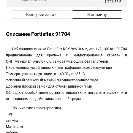
1 726,55 ₽
Быстрый заказ
В корзину
Описание Fortisflex 91704
Нейлоновая стяжка Fortisflex КСУ 9x610 мм, черный, 100 шт. 91704
предназначена для крепежа и бандажирования кабелей и
СИП.Материал: нейлон 6.6, самозатухающий, без галогенов
Цвет: черный, устойчивость к ультрафиолетовому излучению
Температура эксплуатации: от -40 °С до +85 °С
Усиленный замковый механизм одностороннего хода
Двойной плоский замок для стяжек шириной 9 мм
Обладают особой прочностью, стойкостью к погодным условиям и
агрессивным воздействиям внешней среды
Технические характеристики
Тип
стяжка
Материал