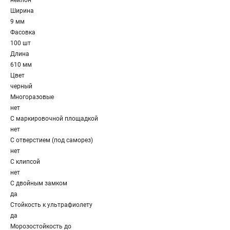
нейлон
Ширина
9 мм
Фасовка
100 шт
Длина
610 мм
Цвет
черный
Многоразовые
нет
С маркировочной площадкой
нет
С отверстием (под саморез)
нет
С клипсой
нет
С двойным замком
да
Стойкость к ультрафиолету
да
Морозостойкость до