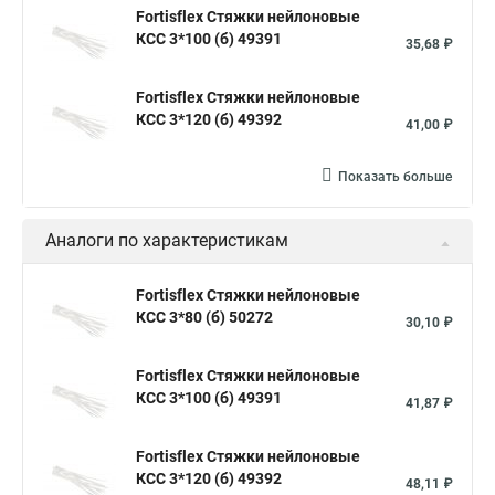
Fortisflex Стяжки нейлоновые
Стяжки для кабелей металлические
КСС 3*100 (б) 49391
35,68 ₽
Металлические ленты стяжки
Пружинный стяжки
Fortisflex Стяжки нейлоновые
Хомут стяжка это
Хомут стяжка саморез
КСС 3*120 (б) 49392
41,00 ₽
Купить стяжки кабельную
Пыльник шруса стяжки
Конфирмат стяжки
Мешок стяжки
Хорошие стяжки
Показать больше
Расценка смета армирование стяжки
Аналоги по характеристикам
Хомуты стяжки нейлон
Хомуты стяжки труба
Стяжки маркеры
Стяжка нейлоновые 100шт черные
Fortisflex Стяжки нейлоновые
КСС 3*80 (б) 50272
Прайс на цены по стяжке
Площадка для стяжки купить
30,10 ₽
Стяжек магазин
Стяжка толщиной 20 мм
Fortisflex Стяжки нейлоновые
Стяжки толстые
Стяжка монтажная с площадкой
КСС 3*100 (б) 49391
41,87 ₽
Стяжка крепления
Стяжка пластмассовая что это
Fortisflex Стяжки нейлоновые
Стяжка в 10 это
Стяжка хомутов шруса
КСС 3*120 (б) 49392
48,11 ₽