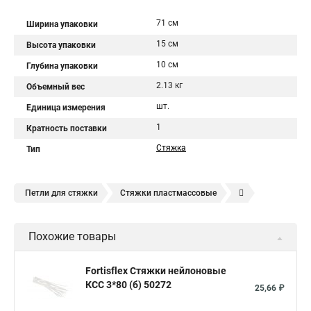
71 см
Ширина упаковки
15 см
Высота упаковки
10 см
Глубина упаковки
2.13 кг
Объемный вес
шт.
Единица измерения
1
Кратность поставки
Стяжка
Тип
Петли для стяжки
Стяжки пластмассовые
Крепления стяжки
Стяжка 6 см
Стяжки расценка
Похожие товары
Стяжки зажим
Хомут стяжка нейлоновая купить в
Стяжка хомут нейлоновый 100 мм
Крепления на стяжках
Fortisflex Стяжки нейлоновые
КСС 3*80 (б) 50272
Стяжка alt
Хомуты стяжки труб
Стяжки магазин
25,66 ₽
Стяжка от ооо
Расценка стяжка