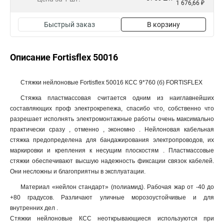
1 676,66 ₽
Быстрый заказ
В корзину
Описание Fortisflex 50016
Стяжки нейлоновые Fortisflex 50016 КСС 9*760 (б) FORTISFLEX
Стяжка пластмассовая считается одним из наиглавнейших
составляющих проф электрокрепежа, спасибо что, собственно что
разрешает исполнять электромонтажные работы очень максимально
практически сразу , отменно , экономно . Нейлоновая кабельная
стяжка предопределена для бандажирования электропроводов, их
маркировки и крепления к несущим плоскостям . Пластмассовые
стяжки обеспечивают высшую надежность фиксации связок кабелей.
Они несложны и благоприятны в эксплуатации.
Материал «нейлон стандарт» (полиамид). Рабочая жар от -40 до
+80 градусов. Различают уличные морозоустойчивые и для
внутренних дел .
Стяжки нейлоновые КСС неоткрывающиеся используются при