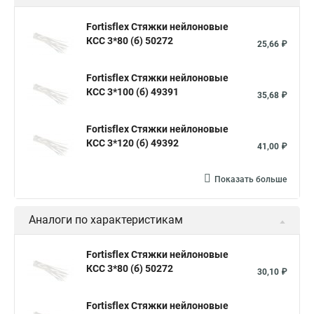
Стяжка хомут нейлоновый 100 мм
Крепления на стяжках
Fortisflex Стяжки нейлоновые
КСС 3*80 (б) 50272
Стяжка alt
Хомуты стяжки труб
Стяжки магазин
25,66 ₽
Стяжка от ооо
Расценка стяжка
Fortisflex Стяжки нейлоновые
Стяжки для кабелей металлические
КСС 3*100 (б) 49391
35,68 ₽
Металлические ленты стяжки
Пружинный стяжки
Fortisflex Стяжки нейлоновые
Хомут стяжка это
Хомут стяжка саморез
КСС 3*120 (б) 49392
41,00 ₽
Купить стяжки кабельную
Пыльник шруса стяжки
Конфирмат стяжки
Мешок стяжки
Хорошие стяжки
Показать больше
Расценка смета армирование стяжки
Аналоги по характеристикам
Хомуты стяжки нейлон
Хомуты стяжки труба
Стяжки маркеры
Стяжка нейлоновые 100шт черные
Fortisflex Стяжки нейлоновые
КСС 3*80 (б) 50272
Прайс на цены по стяжке
Площадка для стяжки купить
30,10 ₽
Стяжек магазин
Стяжка толщиной 20 мм
Fortisflex Стяжки нейлоновые