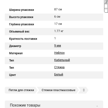
87 см
Ширина упаковки
6 см
Высота упаковки
17 см
Глубина упаковки
1.77 кг
Объемный вес
1
Кратность поставки
9 мм
Диаметр
Нейлон
Материал
Кабельный
Тип
Стяжка
Тип
Белый
Цвет
Петли для стяжки
Стяжки пластмассовые
Крепления стяжки
Стяжка 6 см
Стяжки расценка
Похожие товары
Стяжки зажим
Хомут стяжка нейлоновая купить в