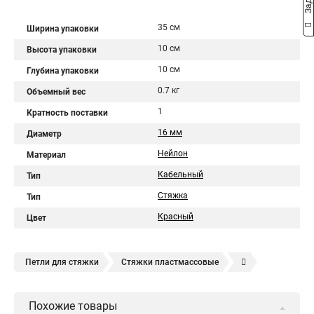
35 см
Ширина упаковки
10 см
Высота упаковки
10 см
Глубина упаковки
0.7 кг
Объемный вес
1
Кратность поставки
16 мм
Диаметр
Нейлон
Материал
Кабельный
Тип
Стяжка
Тип
Красный
Цвет
Петли для стяжки
Стяжки пластмассовые
Крепления стяжки
Стяжка 6 см
Стяжки расценка
Похожие товары
Стяжки зажим
Хомут стяжка нейлоновая купить в