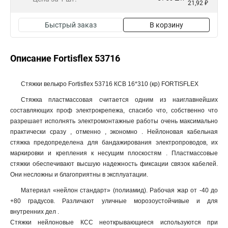
21,92 ₽
Быстрый заказ
В корзину
Описание Fortisflex 53716
Стяжки велькро Fortisflex 53716 КСВ 16*310 (кр) FORTISFLEX
Стяжка пластмассовая считается одним из наиглавнейших
составляющих проф электрокрепежа, спасибо что, собственно что
разрешает исполнять электромонтажные работы очень максимально
практически сразу , отменно , экономно . Нейлоновая кабельная
стяжка предопределена для бандажирования электропроводов, их
маркировки и крепления к несущим плоскостям . Пластмассовые
стяжки обеспечивают высшую надежность фиксации связок кабелей.
Они несложны и благоприятны в эксплуатации.
Материал «нейлон стандарт» (полиамид). Рабочая жар от -40 до
+80 градусов. Различают уличные морозоустойчивые и для
внутренних дел .
Стяжки нейлоновые КСС неоткрывающиеся используются при