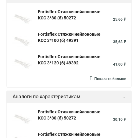
Стяжка хомут нейлоновый 100 мм
Крепления на стяжках
Fortisflex Стяжки нейлоновые
КСС 3*80 (б) 50272
Стяжка alt
Хомуты стяжки труб
Стяжки магазин
25,66 ₽
Стяжка от ооо
Расценка стяжка
Fortisflex Стяжки нейлоновые
Стяжки для кабелей металлические
КСС 3*100 (б) 49391
35,68 ₽
Металлические ленты стяжки
Пружинный стяжки
Fortisflex Стяжки нейлоновые
Хомут стяжка это
Хомут стяжка саморез
КСС 3*120 (б) 49392
41,00 ₽
Купить стяжки кабельную
Пыльник шруса стяжки
Конфирмат стяжки
Мешок стяжки
Хорошие стяжки
Показать больше
Расценка смета армирование стяжки
Аналоги по характеристикам
Хомуты стяжки нейлон
Хомуты стяжки труба
Стяжки маркеры
Стяжка нейлоновые 100шт черные
Fortisflex Стяжки нейлоновые
КСС 3*80 (б) 50272
Прайс на цены по стяжке
Площадка для стяжки купить
30,10 ₽
Стяжек магазин
Стяжка толщиной 20 мм
Fortisflex Стяжки нейлоновые