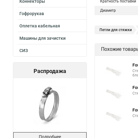
Коннекторы
Кратность поставки
Диаметр
Гофрорукав
Оплетка кабельная
Петли для стяжки
Машины для зачистки
Хомут стяжка нейлон
Похожие товар
СИЗ
Стяжки магазин
Хомут стяжка это
Fo
Распродажа
Хорошие стяжки
Ст
бл
Стяжка нейлоновые 
Fo
Стяжки толстые
Ст
Стяжка хомутов шр
Fo
Стяжка на 400 мм
Ст
Межсекционной стяж
Стяжки шурупы
Подробнее