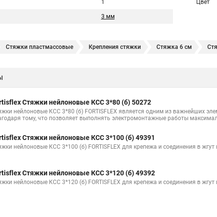
1
Цвет
3 мм
Стяжки пластмассовые
Крепления стяжки
Стяжка 6 см
Ст
овая купить в
Стяжка хомут нейлоновый 100 мм
Крепления на ст
ы
Стяжка от ооо
Расценка стяжка
Стяжки для кабелей металличес
Хомут стяжка саморез
Купить стяжки кабельную
Пыльник шрус
rtisflex Стяжки нейлоновые КСС 3*80 (б) 50272
Расценка смета армирование стяжки
Хомуты стяжки нейлон
Хом
яжки нейлоновые КСС 3*80 (б) FORTISFLEX является одним из важнейших эл
агодаря тому, что позволяет выполнять электромонтажные работы максимал
100шт черные
Прайс на цены по стяжке
Площадка для стяжки куп
rtisflex Стяжки нейлоновые КСС 3*100 (б) 49391
Стяжка монтажная с площадкой
Стяжка крепления
Стяжка пласт
яжки нейлоновые КСС 3*100 (б) FORTISFLEX для крепежа и соединения в жгут
уса
rtisflex Стяжки нейлоновые КСС 3*120 (б) 49392
Стяжка мини
Где можно купить стяжки
Винт стяжка
Стяжк
яжки нейлоновые КСС 3*120 (б) FORTISFLEX для крепежа и соединения в жгут
ки для мебели
Что такое стяжки безгалогенные
Стяжка с 4
С
Стяжка дверная
Стяжка в 5мм
Нейлоновые и пластиковые стяжк