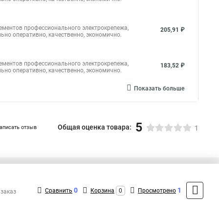
а для стяжек
Хомут стяжка нейлоновая 100 мм
лементов профессионального электрокрепежа,
для труб
205,91 ₽
ьно оперативно, качественно, экономично.
лементов профессионального электрокрепежа,
183,52 ₽
ьно оперативно, качественно, экономично.
Показать больше
5
Общая оценка товара:
аписать отзыв
1
+7 (495) 432-09-09
Контакты
0
1
Сравнить
Корзина
0
Просмотрено
 заказ
MAX: +7 (936) 148-00-15
ShopMSK8