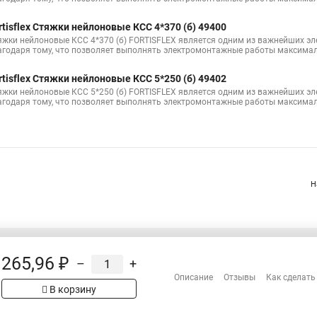
Стяжка липучкой
Куплю кабельные стяжки
Стяжки 350
Гайк
rtisflex Стяжки нейлоновые КСС 4*370 (б) 49400
яжки нейлоновые КСС 4*370 (б) FORTISFLEX является одним из важнейших э
яжка 120
Металлические стяжки для труб
Металлические стяжки 
агодаря тому, что позволяет выполнять электромонтажные работы максимал
rtisflex Стяжки нейлоновые КСС 5*250 (б) 49402
яжки нейлоновые КСС 5*250 (б) FORTISFLEX является одним из важнейших э
агодаря тому, что позволяет выполнять электромонтажные работы максимал
Н
265,96 ₽
–
+
Распродажа
Описание
Отзывы
Как сделать
Сотрудничество
В корзину
рах на сайте имеет
Гарантия
 проверяйте товар
Оплата