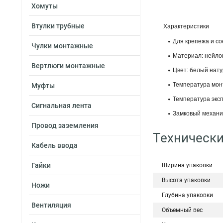
Хомуты
Втулки трубные
Характеристики
Для крепежа и со
Чулки монтажные
Материал: нейлон
Вертлюги монтажные
Цвет: белый нат
Температура монт
Муфты
Температура эксп
Сигнальная лента
Замковый механи
Провод заземления
Технически
Кабель ввода
Гайки
Ширина упаковки
Высота упаковки
Ножи
Глубина упаковки
Вентиляция
Объемный вес