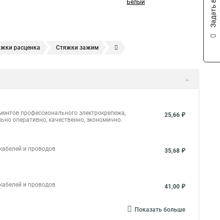
Задать вопрос
Белый
яжки расценка
Стяжки зажим
яжках
Стяжка alt
Хомуты стяжки труб
кие
Металлические ленты стяжки
Пружинный стяжки
а стяжки
Конфирмат стяжки
Мешок стяжки
уты стяжки труба
Стяжки маркеры
ементов профессионального электрокрепежа,
25,66 ₽
ьно оперативно, качественно, экономично.
ить
Стяжек магазин
Стяжка толщиной 20 мм
массовая что это
Стяжка в 10 это
 кабелей и проводов
35,68 ₽
и жгуты
Стяжка это что
Стяжка это что
 кабелей и проводов
41,00 ₽
тяжка коническая и шток
Стяжки нейлон белые
и
Стяжки и винт
Стяжка на мебель
Показать больше