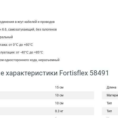
единения в жгут кабелей и проводов
 6.6, самозатухающий, без галогенов
уральный
ажа: от 0°С до +60°С
луатации: от -40°С до +85°С
зм одностороннего хода, неразъемный
е характеристики Fortisflex 58491
15 см
Длина
10 см
Матери
10 см
Тип
0.3 кг
Тип