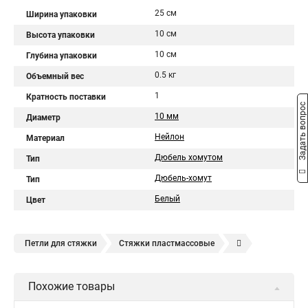
25 см
Ширина упаковки
10 см
Высота упаковки
10 см
Глубина упаковки
0.5 кг
Объемный вес
1
Кратность поставки
Задать вопрос
10 мм
Диаметр
Нейлон
Материал
Дюбель хомутом
Тип
Дюбель-хомут
Тип
Белый
Цвет
Петли для стяжки
Стяжки пластмассовые
Крепления стяжки
Стяжка 6 см
Стяжки расценка
Похожие товары
Стяжки зажим
Хомут стяжка нейлоновая купить в