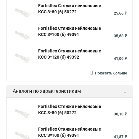
Стяжка хомут нейлоновый 100 мм
Крепления на стяжках
Fortisflex Стяжки нейлоновые
КСС 3*80 (б) 50272
Стяжка alt
Хомуты стяжки труб
Стяжки магазин
25,66 ₽
Стяжка от ооо
Расценка стяжка
Fortisflex Стяжки нейлоновые
Стяжки для кабелей металлические
КСС 3*100 (б) 49391
35,68 ₽
Металлические ленты стяжки
Пружинный стяжки
Fortisflex Стяжки нейлоновые
Хомут стяжка это
Хомут стяжка саморез
КСС 3*120 (б) 49392
41,00 ₽
Купить стяжки кабельную
Пыльник шруса стяжки
Конфирмат стяжки
Мешок стяжки
Хорошие стяжки
Показать больше
Расценка смета армирование стяжки
Аналоги по характеристикам
Хомуты стяжки нейлон
Хомуты стяжки труба
Стяжки маркеры
Стяжка нейлоновые 100шт черные
Fortisflex Стяжки нейлоновые
КСС 3*80 (б) 50272
Прайс на цены по стяжке
Площадка для стяжки купить
30,10 ₽
Стяжек магазин
Стяжка толщиной 20 мм
Fortisflex Стяжки нейлоновые
Стяжки толстые
Стяжка монтажная с площадкой
КСС 3*100 (б) 49391
41,87 ₽